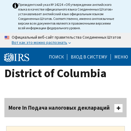
Skip
Президентский указ № 14224 «Об утверждении английского
языка в качестве официального языка Соединенных Штатов»
to
устанавливает английский язык официальным языком
main
Соединенных Штатов. Соответственно, именно англоязычные
версии всех документов являются правомочными версиями
content
всей информации федерального уровня.
Официальный веб-сайт правительства Соединенных Штатов
Вот как это можно распознать
ПОИСК
ВХОД В СИСТЕМУ
МЕНЮ
District of Columbia
More In Подача налоговых деклараций