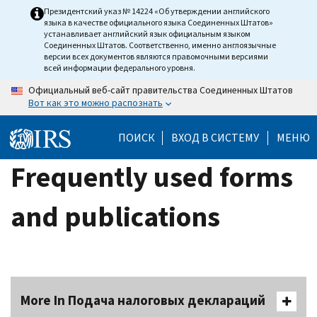
Skip
Президентский указ № 14224 «Об утверждении английского
языка в качестве официального языка Соединенных Штатов»
to
устанавливает английский язык официальным языком
main
Соединенных Штатов. Соответственно, именно англоязычные
версии всех документов являются правомочными версиями
content
всей информации федерального уровня.
Официальный веб-сайт правительства Соединенных Штатов
Вот как это можно распознать
ПОИСК
ВХОД В СИСТЕМУ
МЕНЮ
Frequently used forms
and publications
More In Подача налоговых деклараций