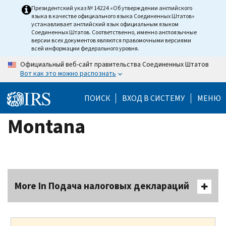
Skip
Президентский указ № 14224 «Об утверждении английского
языка в качестве официального языка Соединенных Штатов»
to
устанавливает английский язык официальным языком
main
Соединенных Штатов. Соответственно, именно англоязычные
версии всех документов являются правомочными версиями
content
всей информации федерального уровня.
Официальный веб-сайт правительства Соединенных Штатов
Вот как это можно распознать
ПОИСК
ВХОД В СИСТЕМУ
МЕНЮ
Montana
More In Подача налоговых деклараций