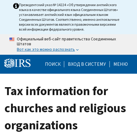
Skip to main content
Президентский указ № 14224 «Об утверждении английского
языка в качестве официального языка Соединенных Штатов»
устанавливает английский язык официальным языком
Соединенных Штатов. Соответственно, именно англоязычные
версии всех документов являются правомочными версиями
всей информации федерального уровня.
Официальный веб-сайт правительства Соединенных
Штатов
Вот как это можно распознать
Help Menu Mobile
ПОИСК
ВХОД В СИСТЕМУ
МЕНЮ
Tax information for
churches and religious
organizations