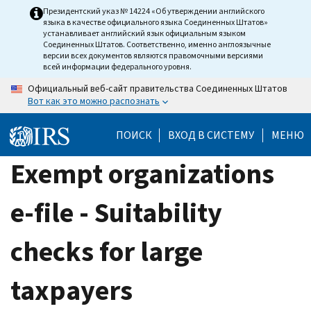
Skip
Президентский указ № 14224 «Об утверждении английского
языка в качестве официального языка Соединенных Штатов»
to
устанавливает английский язык официальным языком
main
Соединенных Штатов. Соответственно, именно англоязычные
версии всех документов являются правомочными версиями
content
всей информации федерального уровня.
Официальный веб-сайт правительства Соединенных Штатов
Вот как это можно распознать
ПОИСК
ВХОД В СИСТЕМУ
МЕНЮ
Exempt organizations
e-file - Suitability
checks for large
taxpayers