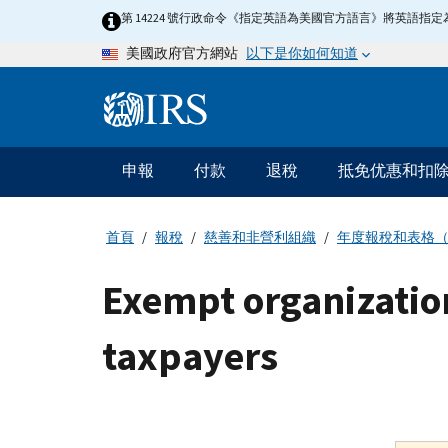
Skip
第 14224 號行政命令《指定英語為美國官方語言》將英語
to
以下是你如何知道
美國政府官方網站
main
content
Information
Menu
申報
付款
退稅
抵免优惠和扣
主
要
導
首頁
報稅
慈善和非營利組織
年度報稅和表格
航
Exempt organizations
taxpayers