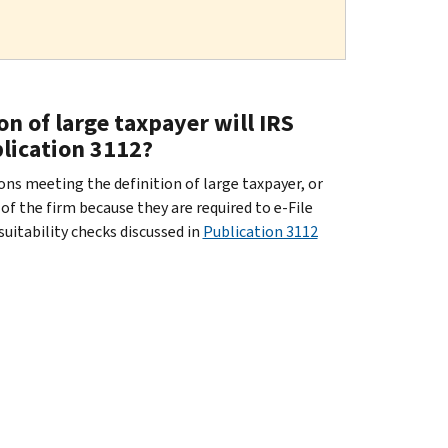
on of large taxpayer will IRS
blication 3112?
ns meeting the definition of large taxpayer, or
 of the firm because they are required to e-File
suitability checks discussed in
Publication 3112