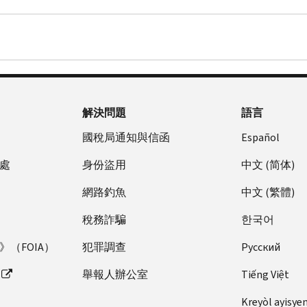
解決問題
語言
國稅局通知與信函
Español
處
身份盜用
中文 (简体)
網路釣魚
中文 (繁體)
稅務詐騙
한국어
（FOIA）
犯罪調查
Pусский
舉報人辦公室
Tiếng Việt
Kreyòl ayisye