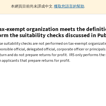
本網頁目前尚未譯成中文.
獲取您語言的幫助
.
tax-exempt organization meets the definiti
orm the suitability checks discussed in Pu
se suitability checks are not performed on tax-exempt organizatio
onsible official, delegated official, corporate officer or principals
eturn and do not prepare returns for profit. IRS only performs the 
 applicants that prepare returns for profit.