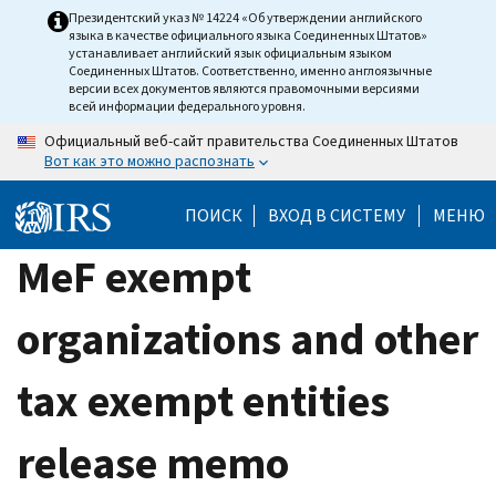
Skip
Президентский указ № 14224 «Об утверждении английского
языка в качестве официального языка Соединенных Штатов»
to
устанавливает английский язык официальным языком
main
Соединенных Штатов. Соответственно, именно англоязычные
версии всех документов являются правомочными версиями
content
всей информации федерального уровня.
Официальный веб-сайт правительства Соединенных Штатов
Вот как это можно распознать
ПОИСК
ВХОД В СИСТЕМУ
МЕНЮ
MeF exempt
organizations and other
tax exempt entities
release memo