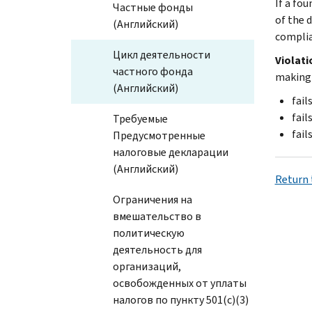
If a fo
Частные фонды
of the 
(Английский)
complia
Цикл деятельности
Violati
частного фонда
making a
(Английский)
fail
fail
Требуемые
fail
Предусмотренные
налоговые декларации
(Английский)
Return t
Ограничения на
вмешательство в
политическую
деятельность для
организаций,
освобожденных от уплаты
налогов по пункту 501(c)(3)