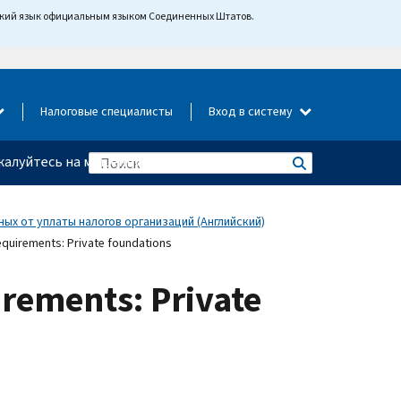
йский язык официальным языком Соединенных Штатов.
Налоговые специалисты
Вход в систему
алуйтесь на мошенничество
ых от уплаты налогов организаций (Английский)
requirements: Private foundations
irements: Private