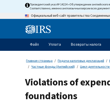
Skip
Президентский указ № 14224 «Об утверждении английского 
to
Соответственно, именно англоязычные версии всех докумен
main
Официальный веб-сайт правительства Соединенны
content
Information
Menu
Файл
Уплата
Возвраты налога
Главное
меню
Главная страница
Подача налоговых деклараций
Частные фонды (Английский)
Цикл деятельности 
Violations of expen
foundations