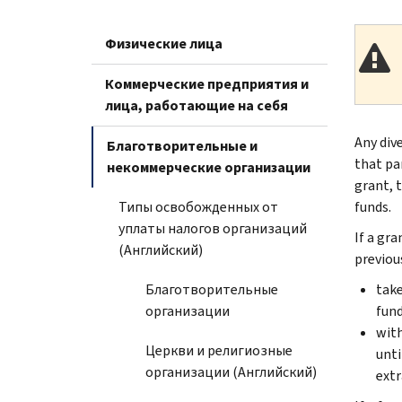
Физические лица
Коммерческие предприятия и
лица, работающие на себя
Any div
Благотворительные и
that pa
некоммерческие организации
grant, t
Типы освобожденных от
funds.
уплаты налогов организаций
If a gr
(Английский)
previou
Благотворительные
take
организации
fund
with
Церкви и религиозные
unti
организации (Английский)
extr