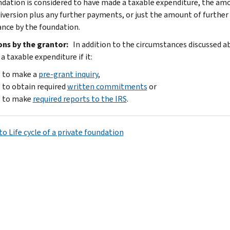
undation is considered to have made a taxable expenditure, the a
diversion plus any further payments, or just the amount of furth
nce by the foundation.
ons by the grantor:
In addition to the circumstances discussed ab
 taxable expenditure if it:
s to make a
pre-grant inquiry
,
s to obtain required
written commitments
or
s to make
required reports to the IRS
.
o Life cycle of a private foundation