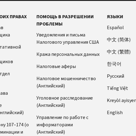
ОИХ ПРАВАХ
ПОМОЩЬ В РАЗРЕШЕНИИ
ЯЗЫКИ
ПРОБЛЕМЫ
ав
Español
щика
Уведомления и письма
中文 (简体)
Налогового управления США
ьтативной
中文 (繁體)
Кража персональных данных
щиков
한국어
Налоговые аферы
тдел
Pусский
Налоговое мошенничество
(Английский)
Tiếng Việt
рава
Уголовное расследование
Kreyòl ayisye
е
(Английский)
нглийский)
English
Управление по работе с
ну 107–174 (о
информаторами
иминации и
(Английский)