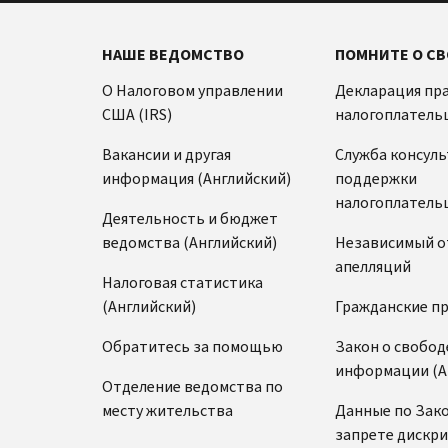
НАШЕ ВЕДОМСТВО
ПОМНИТЕ О СВ
О Налоговом управлении
Декларация пр
США (IRS)
налогоплатель
Вакансии и другая
Служба консул
информация (Английский)
поддержки
налогоплатель
Деятельность и бюджет
ведомства (Английский)
Независимый о
апелляций
Налоговая статистика
(Английский)
Гражданские п
Обратитесь за помощью
Закон о свобод
информации (А
Отделение ведомства по
месту жительства
Данные по Зако
запрете дискр