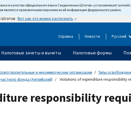
языка в качестве официального языка Соединенных Штатов» устанавливает англи
тов являются правомочными версиями всей информации федерального уровня.
Вот как это можно распознать
х Штатов
Справка
Новости
Русский
Налоговые зачеты и вычеты
Налоговые формы
Пож
Благотворительные и некоммерческие организации
Типы освобожденн
частного фонда (Английский)
Violations of expenditure responsibility 
diture responsibility requ