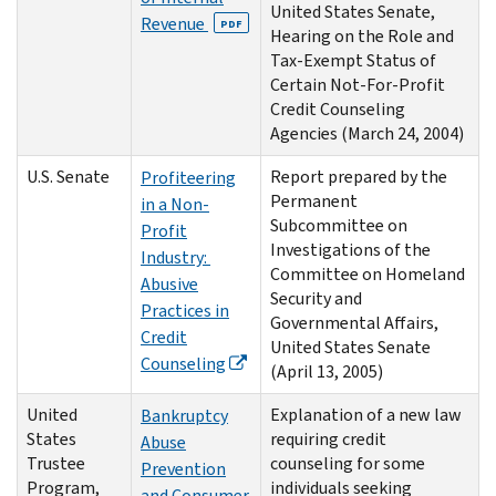
United States Senate,
Revenue
PDF
Hearing on the Role and
Tax-Exempt Status of
Certain Not-For-Profit
Credit Counseling
Agencies (March 24, 2004)
U.S. Senate
Report prepared by the
Profiteering
Permanent
in a Non-
Subcommittee on
Profit
Investigations of the
Industry:
Committee on Homeland
Abusive
Security and
Practices in
Governmental Affairs,
Credit
United States Senate
Counseling
(April 13, 2005)
United
Explanation of a new law
Bankruptcy
States
requiring credit
Abuse
Trustee
counseling for some
Prevention
Program,
individuals seeking
and Consumer