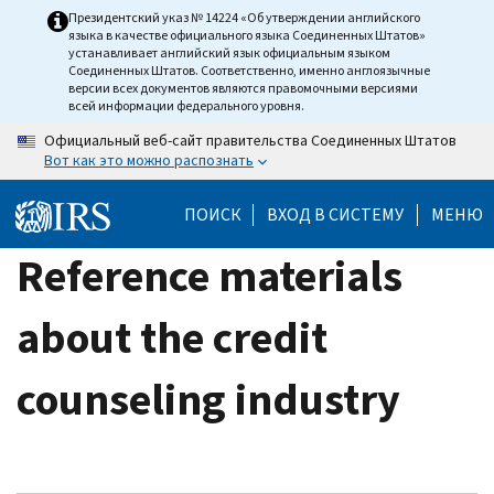
Skip
Президентский указ № 14224 «Об утверждении английского
языка в качестве официального языка Соединенных Штатов»
to
устанавливает английский язык официальным языком
main
Соединенных Штатов. Соответственно, именно англоязычные
версии всех документов являются правомочными версиями
content
всей информации федерального уровня.
Официальный веб-сайт правительства Соединенных Штатов
Вот как это можно распознать
ПОИСК
ВХОД В СИСТЕМУ
МЕНЮ
Reference materials
about the credit
counseling industry