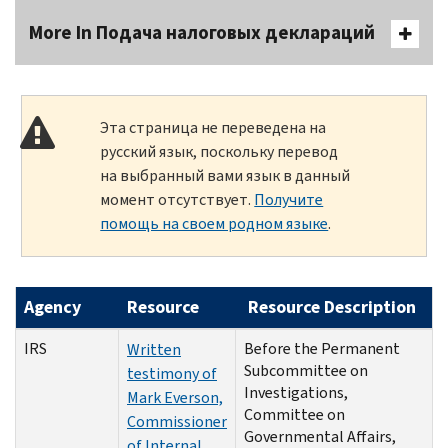
More In Подача налоговых деклараций
Эта страница не переведена на
русский язык, поскольку перевод
на выбранный вами язык в данный
момент отсутствует.
Получите
помощь на своем родном языке
.
Agency
Resource
Resource Description
IRS
Before the Permanent
Written
Subcommittee on
testimony of
Investigations,
Mark Everson,
Committee on
Commissioner
Governmental Affairs,
of Internal