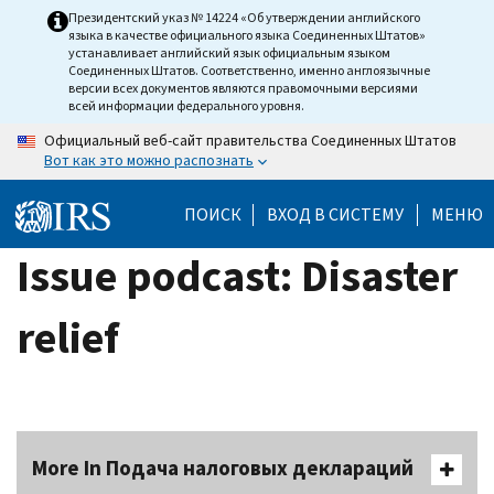
Skip
Президентский указ № 14224 «Об утверждении английского
языка в качестве официального языка Соединенных Штатов»
to
устанавливает английский язык официальным языком
main
Соединенных Штатов. Соответственно, именно англоязычные
версии всех документов являются правомочными версиями
content
всей информации федерального уровня.
Официальный веб-сайт правительства Соединенных Штатов
Вот как это можно распознать
ПОИСК
ВХОД В СИСТЕМУ
МЕНЮ
Issue podcast: Disaster
relief
More In Подача налоговых деклараций