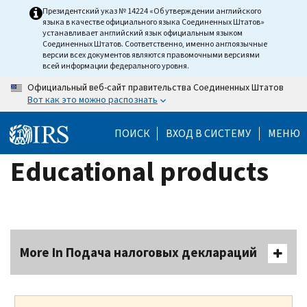
Skip
Президентский указ № 14224 «Об утверждении английского
языка в качестве официального языка Соединенных Штатов»
to
устанавливает английский язык официальным языком
main
Соединенных Штатов. Соответственно, именно англоязычные
версии всех документов являются правомочными версиями
content
всей информации федерального уровня.
Официальный веб-сайт правительства Соединенных Штатов
Вот как это можно распознать
ПОИСК
ВХОД В СИСТЕМУ
МЕНЮ
Educational products
More In Подача налоговых деклараций