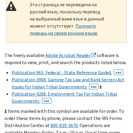
Эта страница не переведена на
русский язык, поскольку перевод
на выбранный вами язык в данный
момент отсутствует.
Получите
помощь на своем родном языке
.
The freely available
Adobe Acrobat Reader
software is
required to view, print, and search the products listed below.
Publication 963, Federal - State Reference Guide‡
PDF
Publication 3908, Gaming Tax Law and Bank Secrecy Act
Issues for Indian Tribal Governments
‡
PDF
Publication 4268, Employment Tax For Indian Tribal
Governments
PDF
‡
Items marked with this symbol are available for order. To
order these items by phone, please contact the IRS Forms
Distribution Center at
800-829-3676
. Operations are
available Monday–Friday, 7 a.m.–10 p.m. (local time zones