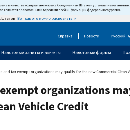
языка в качестве официального языка Соединенных Штатов» устанавливает англи
тов являются правомочными версиями всей информации федерального уровня.
Вот как это можно распознать
х Штатов
Справка
Новости
Русский
Налоговые зачеты и вычеты
Налоговые формы
Пож
s and tax-exempt organizations may qualify for the new Commercial Clean Ve
exempt organizations may
an Vehicle Credit