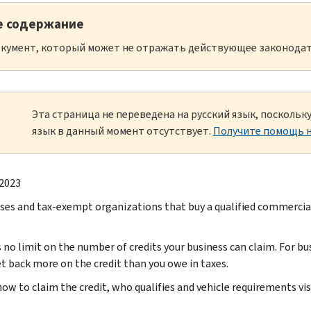
е содержание
кумент, который может не отражать действующее законодат
Эта страница не переведена на русский язык, посколь
язык в данный момент отсутствует.
Получите помощь н
 2023
ses and tax-exempt organizations that buy a qualified commercial c
.
s no limit on the number of credits your business can claim. For bu
et back more on the credit than you owe in taxes.
how to claim the credit, who qualifies and vehicle requirements vis