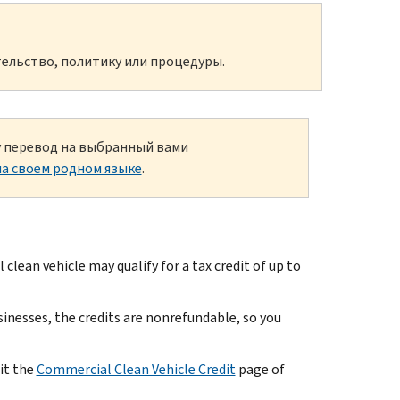
ельство, политику или процедуры.
ку перевод на выбранный вами
а своем родном языке
.
lean vehicle may qualify for a tax credit of up to
sinesses, the credits are nonrefundable, so you
it the
Commercial Clean Vehicle Credit
page of