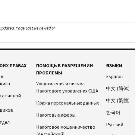
 updated.
Page Last Reviewed or
ОИХ ПРАВАХ
ПОМОЩЬ В РАЗРЕШЕНИИ
ЯЗЫКИ
ПРОБЛЕМЫ
ав
Español
щика
Уведомления и письма
中文 (简体)
Налогового управления США
ьтативной
中文 (繁體)
Кража персональных данных
щиков
한국어
Налоговые аферы
тдел
Pусский
Налоговое мошенничество
(Английский)