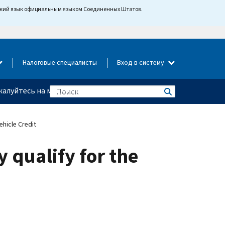
йский язык официальным языком Соединенных Штатов.
Налоговые специалисты
Вход в систему
алуйтесь на мошенничество
hicle Credit
 qualify for the