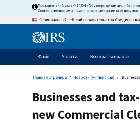
Skip
Президентский указ № 14224 «Об утверждении английского 
to
Соответственно, именно англоязычные версии всех докумен
main
Официальный веб-сайт правительства Соединенны
content
Information
Menu
Файл
Уплата
Возвраты налога
Главное
меню
Главная страница
Новости (Английский)
Businesse
Businesses and tax-
new Commercial Cle