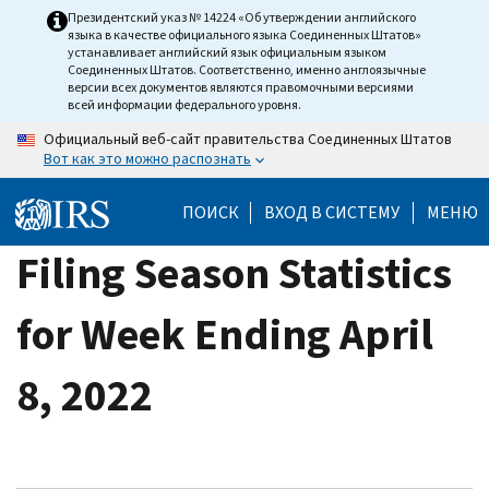
Skip
Президентский указ № 14224 «Об утверждении английского
языка в качестве официального языка Соединенных Штатов»
to
устанавливает английский язык официальным языком
main
Соединенных Штатов. Соответственно, именно англоязычные
версии всех документов являются правомочными версиями
content
всей информации федерального уровня.
Официальный веб-сайт правительства Соединенных Штатов
Вот как это можно распознать
ПОИСК
ВХОД В СИСТЕМУ
МЕНЮ
Filing Season Statistics
for Week Ending April
8, 2022