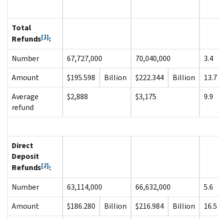
Total
[1]
Refunds
:
Number
67,727,000
70,040,000
3.4
Amount
$195.598
Billion
$222.344
Billion
13.7
Average
$2,888
$3,175
9.9
refund
Direct
Deposit
[2]
Refunds
:
Number
63,114,000
66,632,000
5.6
Amount
$186.280
Billion
$216.984
Billion
16.5