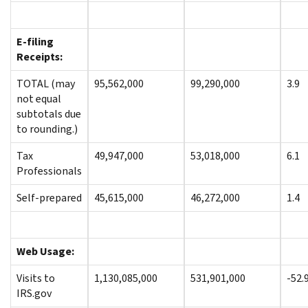
E-filing
Receipts:
TOTAL (may
95,562,000
99,290,000
3.9
not equal
subtotals due
to rounding.)
Tax
49,947,000
53,018,000
6.1
Professionals
Self-prepared
45,615,000
46,272,000
1.4
Web Usage:
Visits to
1,130,085,000
531,901,000
-52.
IRS.gov