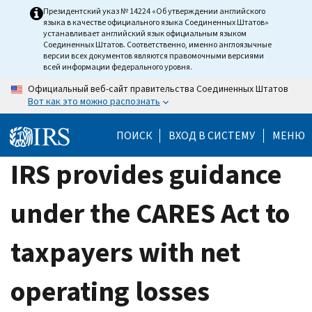
Skip
Президентский указ № 14224 «Об утверждении английского
языка в качестве официального языка Соединенных Штатов»
to
устанавливает английский язык официальным языком
main
Соединенных Штатов. Соответственно, именно англоязычные
версии всех документов являются правомочными версиями
content
всей информации федерального уровня.
Официальный веб-сайт правительства Соединенных Штатов
Вот как это можно распознать
ПОИСК
ВХОД В СИСТЕМУ
МЕНЮ
IRS provides guidance
under the CARES Act to
taxpayers with net
operating losses