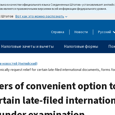
языка в качестве официального языка Соединенных Штатов» устанавливает англи
тов являются правомочными версиями всей информации федерального уровня.
Вот как это можно распознать
х Штатов
Справка
Новости
Русский
Налоговые зачеты и вычеты
Налоговые формы
Пож
 новостей (Английский)
ically request relief for certain late-filed international documents, forms f
rs of convenient option to
ertain late-filed internat
t under examination