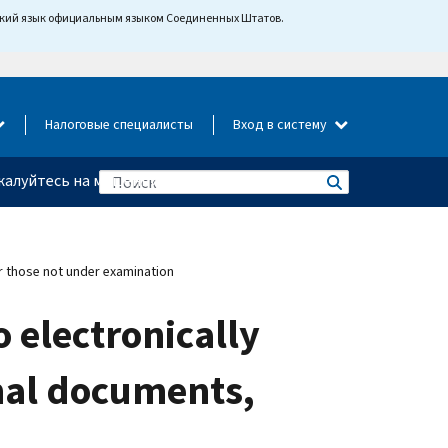
йский язык официальным языком Соединенных Штатов.
Налоговые специалисты
Вход в систему
алуйтесь на мошенничество
or those not under examination
 electronically
ional documents,