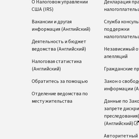
О Налоговом управлении
Декларация пр
США (IRS)
налогоплатель
Вакансии и другая
Служба консул
информация (Английский)
поддержки
налогоплатель
Деятельность и бюджет
ведомства (Английский)
Независимый о
апелляций
Налоговая статистика
(Английский)
Гражданские п
Обратитесь за помощью
Закон о свобод
информации (А
Отделение ведомства по
месту жительства
Данные по Зако
запрете дискр
преследования
(Английский)
Авторитетный 