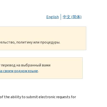
English
中文 (简体)
ельство, политику или процедуры.
ку перевод на выбранный вами
а своем родном языке
.
the ability to submit electronic requests for