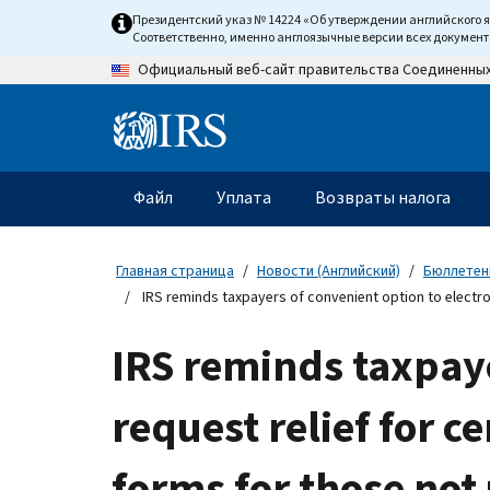
Skip
Президентский указ № 14224 «Об утверждении английского 
to
Соответственно, именно англоязычные версии всех докумен
main
Официальный веб-сайт правительства Соединенны
content
Information
Menu
Файл
Уплата
Возвраты налога
Главное
меню
Главная страница
Новости (Английский)
Бюллетени
IRS reminds taxpayers of convenient option to electron
IRS reminds taxpaye
request relief for c
forms for those no