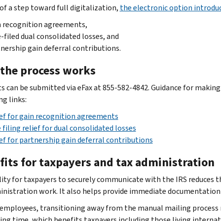
of a step toward full digitalization,
the electronic option introdu
 recognition agreements,
-filed dual consolidated losses, and
nership gain deferral contributions.
the process works
s can be submitted via eFax at 855-582-4842. Guidance for making
g links:
ef for gain recognition agreements
 filing relief for dual consolidated losses
ef for partnership gain deferral contributions
fits for taxpayers and tax administration
lity for taxpayers to securely communicate with the IRS reduces 
inistration work. It also helps provide immediate documentation d
 employees, transitioning away from the manual mailing process
ing time, which benefits taxpayers including those living internat