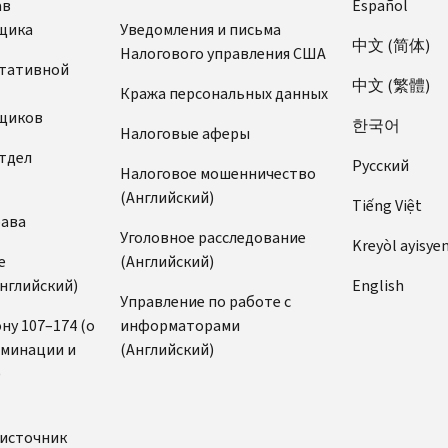
ав
Español
щика
Уведомления и письма
中文 (简体)
Налогового управления США
ьтативной
中文 (繁體)
Кража персональных данных
щиков
한국어
Налоговые аферы
тдел
Pусский
Налоговое мошенничество
(Английский)
Tiếng Việt
рава
Уголовное расследование
Kreyòl ayisye
е
(Английский)
нглийский)
English
Управление по работе с
ну 107–174 (о
информаторами
иминации и
(Английский)
)
источник