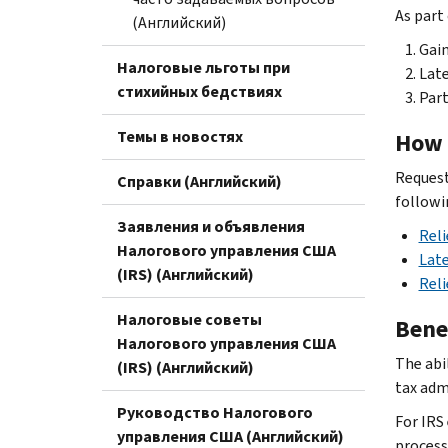
As part 
(Английский)
Gain
Налоговые льготы при
Late
стихийных бедствиях
Part
Темы в новостях
How 
Request
Справки (Английский)
followin
Заявления и объявления
Reli
Налогового управления США
Late
(IRS) (Английский)
Reli
Налоговые советы
Bene
Налогового управления США
The abi
(IRS) (Английский)
tax adm
Руководство Налогового
For IRS
управления США (Английский)
process