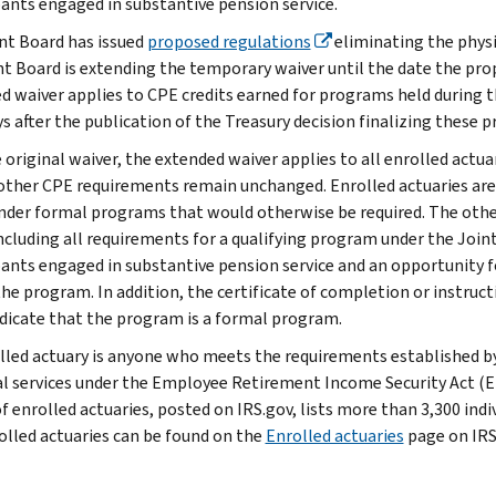
pants engaged in substantive pension service.
nt Board has issued
proposed regulations
eliminating the physi
nt Board is extending the temporary waiver until the date the prop
d waiver applies to CPE credits earned for programs held during t
ys after the publication of the Treasury decision finalizing these 
 original waiver, the extended waiver applies to all enrolled actuar
 other CPE requirements remain unchanged. Enrolled actuaries are 
nder formal programs that would otherwise be required. The othe
including all requirements for a qualifying program under the Join
pants engaged in substantive pension service and an opportunity fo
the program. In addition, the certificate of completion or instruc
dicate that the program is a formal program.
lled actuary is anyone who meets the requirements established by
al services under the Employee Retirement Income Security Act (E
of enrolled actuaries, posted on IRS.gov, lists more than 3,300 in
olled actuaries can be found on the
Enrolled actuaries
page on IRS