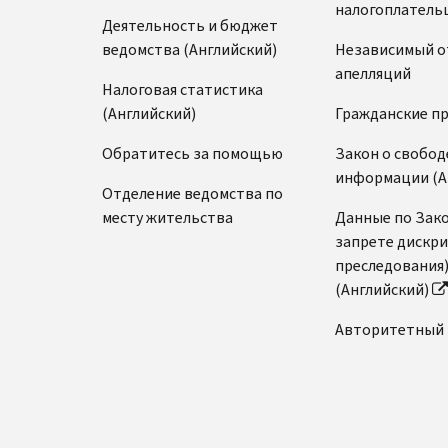
налогоплатель
Деятельность и бюджет
ведомства (Английский)
Независимый о
апелляций
Налоговая статистика
(Английский)
Гражданские п
Обратитесь за помощью
Закон о свобод
информации (А
Отделение ведомства по
месту жительства
Данные по Зако
запрете дискр
преследования
(Английский)
Авторитетный 