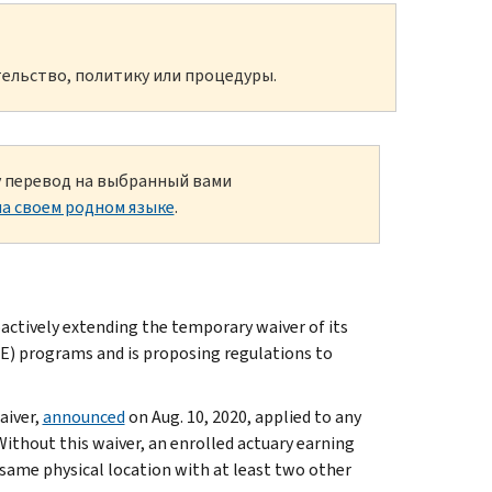
ельство, политику или процедуры.
ку перевод на выбранный вами
а своем родном языке
.
ctively extending the temporary waiver of its
E) programs and is proposing regulations to
aiver,
announced
on Aug. 10, 2020, applied to any
ithout this waiver, an enrolled actuary earning
 same physical location with at least two other