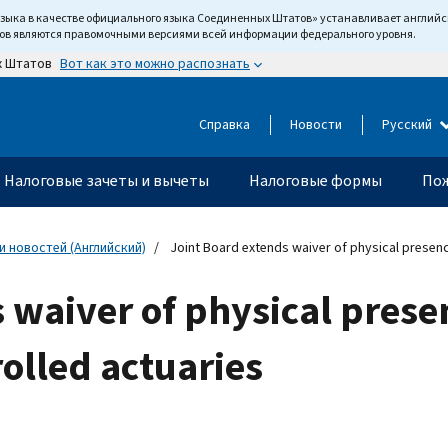
языка в качестве официального языка Соединенных Штатов» устанавливает англи
тов являются правомочными версиями всей информации федерального уровня.
Вот как это можно распознать
х Штатов
Справка
Новости
Русский
Налоговые зачеты и вычеты
Налоговые формы
Пож
 новостей (Английский)
Joint Board extends waiver of physical presenc
 waiver of physical prese
olled actuaries