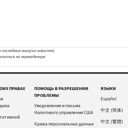
е последнего выпуска новостей.
лагаться на переведенную
ОИХ ПРАВАХ
ПОМОЩЬ В РАЗРЕШЕНИИ
ЯЗЫКИ
ПРОБЛЕМЫ
ав
Español
щика
Уведомления и письма
中文 (简体)
Налогового управления США
ьтативной
中文 (繁體)
Кража персональных данных