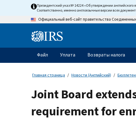
Skip
Президентский указ № 14224 «Об утверждении английского 
to
Соответственно, именно англоязычные версии всех докумен
main
Официальный веб-сайт правительства Соединенны
content
Information
Menu
Файл
Уплата
Возвраты налога
Главное
меню
Главная страница
Новости (Английский)
Бюллетени
Joint Board extends
requirement for enr