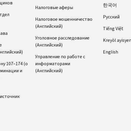
щиков
한국어
Налоговые аферы
тдел
Pусский
Налоговое мошенничество
(Английский)
Tiếng Việt
рава
Уголовное расследование
Kreyòl ayisye
е
(Английский)
нглийский)
English
Управление по работе с
ну 107–174 (о
информаторами
иминации и
(Английский)
)
источник