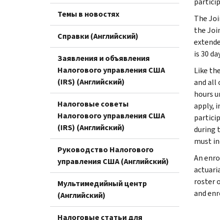
partici
Темы в новостях
The Joi
the Joi
Справки (Английский)
extende
is 30 da
Заявления и объявления
Налогового управления США
Like the
(IRS) (Английский)
and all
hours u
Налоговые советы
apply, 
Налогового управления США
partici
(IRS) (Английский)
during 
must in
Руководство Налогового
An enro
управления США (Английский)
actuari
roster 
Мультимедийный центр
and enr
(Английский)
Налоговые статьи для