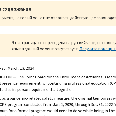
е содержание
кумент, который может не отражать действующее законодат
Эта страница не переведена на русский язык, посколь
язык в данный момент отсутствует.
Получите помощь н
-70, March. 13, 2024
TON — The Joint Board for the Enrollment of Actuaries is retroa
l presence requirement for continuing professional education (CP
te this in-person requirement altogether.
 as a pandemic-related safety measure, the original temporary w
CPE program conducted from Jan. 1, 2020, through Dec. 31, 2022. W
hours for a formal program would need to do so while being in the