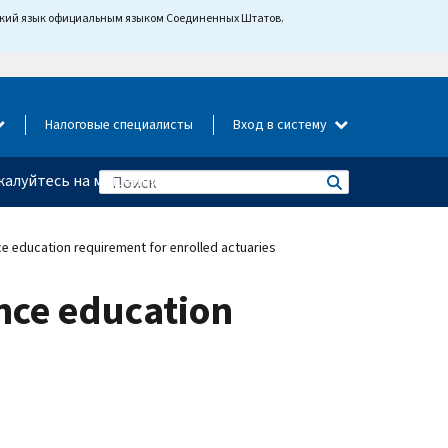
йский язык официальным языком Соединенных Штатов.
Налоговые специалисты
Вход в систему
алуйтесь на мошенничество
e education requirement for enrolled actuaries
nce education