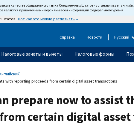
языка в качестве официального языка Соединенных Штатов» устанавливает англи
тов являются правомочными версиями всей информации федерального уровня.
Вот как это можно распознать
х Штатов
Справка
Новости
Русский
Налоговые зачеты и вычеты
Налоговые формы
Пож
Английский)
nts with reporting proceeds from certain digital asset transactions
n prepare now to assist th
from certain digital asset