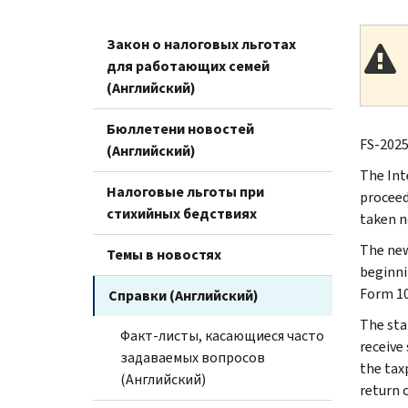
Закон о налоговых льготах
для работающих семей
(Английский)
Бюллетени новостей
FS-2025
(Английский)
The Int
Налоговые льготы при
proceed
стихийных бедствиях
taken n
The ne
Темы в новостях
beginni
Form 10
Справки (Английский)
The sta
Факт-листы, касающиеся часто
receive
задаваемых вопросов
the taxp
(Английский)
return c