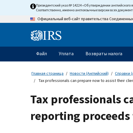
Skip
Президентский указ № 14224 «Об утверждении английского 
to
Соответственно, именно англоязычные версии всех докумен
main
Официальный веб-сайт правительства Соединенны
content
Information
Menu
Файл
Уплата
Возвраты налога
Главное
меню
Главная страница
Новости (Английский)
Справки (
Tax professionals can prepare now to assist their clie
Tax professionals ca
reporting proceeds 