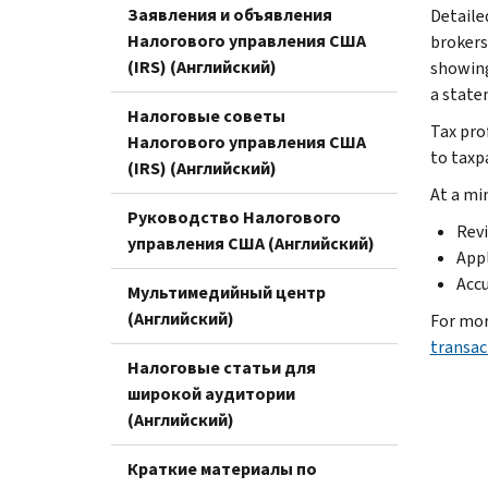
Заявления и объявления
Detaile
Налогового управления США
brokers
(IRS) (Английский)
showing
a statem
Налоговые советы
Tax pro
Налогового управления США
to taxp
(IRS) (Английский)
At a mi
Руководство Налогового
Revi
управления США (Английский)
Appl
Accu
Мультимедийный центр
(Английский)
For mor
transac
Налоговые статьи для
широкой аудитории
(Английский)
Краткие материалы по