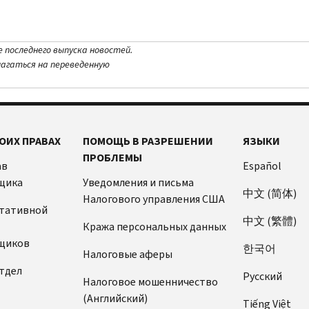
е последнего выпуска новостей.
лагаться на переведенную
ОИХ ПРАВАХ
ПОМОЩЬ В РАЗРЕШЕНИИ
ЯЗЫКИ
ПРОБЛЕМЫ
ав
Español
щика
Уведомления и письма
中文 (简体)
Налогового управления США
ьтативной
中文 (繁體)
Кража персональных данных
щиков
한국어
Налоговые аферы
тдел
Pусский
Налоговое мошенничество
(Английский)
Tiếng Việt