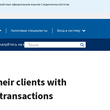
йский язык официальным языком Соединенных Штатов.
Налоговые специалисты
Вход в систему
алуйтесь на мошенничество
eir clients with
 transactions