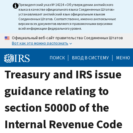
Skip
Президентский указ № 14224 «Об утверждении английского
языка в качестве официального языка Соединенных Штатов»
to
устанавливает английский язык официальным языком
main
Соединенных Штатов. Соответственно, именно англоязычные
версии всех документов являются правомочными версиями
content
всей информации федерального уровня.
Официальный веб-сайт правительства Соединенных Штатов
Вот как это можно распознать
ПОИСК
ВХОД В СИСТЕМУ
МЕНЮ
Treasury and IRS issue
guidance relating to
section 5000D of the
Internal Revenue Code