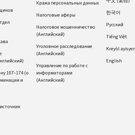
中文 (繁體)
Кража персональных данных
щиков
한국어
Налоговые аферы
тдел
Pусский
Налоговое мошенничество
(Английский)
Tiếng Việt
рава
Уголовное расследование
Kreyòl ayisye
е
(Английский)
нглийский)
English
Управление по работе с
ну 107–174 (о
информаторами
иминации и
(Английский)
)
источник