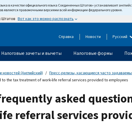
языка в качестве официального языка Соединенных Штатов» устанавливает англи
тов являются правомочными версиями всей информации федерального уровня.
Вот как это можно распознать
х Штатов
Справка
Новости
Русский
Налоговые зачеты и вычеты
Налоговые формы
Пож
 новостей (Английский)
Пресс-релизы, касающиеся часто задаваемых
 to the tax treatment of work-life referral services provided to employees
frequently asked question
ife referral services prov