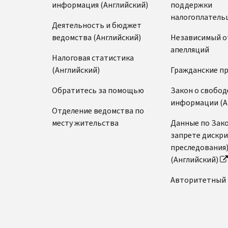
информация (Английский)
поддержки
налогоплатель
Деятельность и бюджет
ведомства (Английский)
Независимый о
апелляций
Налоговая статистика
(Английский)
Гражданские п
Обратитесь за помощью
Закон о свобод
информации (А
Отделение ведомства по
месту жительства
Данные по Зако
запрете дискр
преследования
(Английский)
Авторитетный 