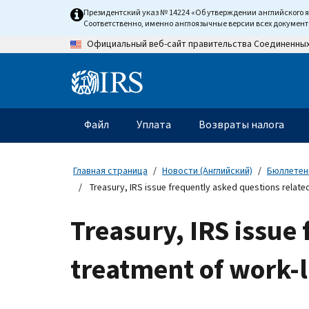
Skip
Президентский указ № 14224 «Об утверждении английского 
to
Соответственно, именно англоязычные версии всех докумен
main
Официальный веб-сайт правительства Соединенны
content
Information
Menu
Файл
Уплата
Возвраты налога
Главное
меню
Главная страница
Новости (Английский)
Бюллетени
Treasury, IRS issue frequently asked questions related
Treasury, IRS issue 
treatment of work-l