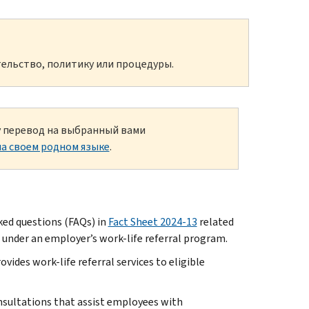
ельство, политику или процедуры.
ку перевод на выбранный вами
а своем родном языке
.
ed questions (FAQs) in
Fact Sheet 2024-13
related
 under an employer’s work-life referral program.
vides work-life referral services to eligible
consultations that assist employees with