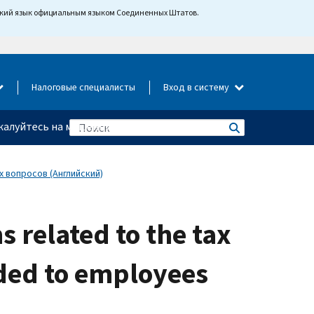
йский язык официальным языком Соединенных Штатов.
Налоговые специалисты
Вход в систему
алуйтесь на мошенничество
 вопросов (Английский)
s related to the tax
ided to employees