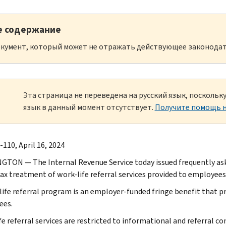
е содержание
кумент, который может не отражать действующее законодат
Эта страница не переведена на русский язык, посколь
язык в данный момент отсутствует.
Получите помощь н
-110, April 16, 2024
TON — The Internal Revenue Service today issued frequently ask
tax treatment of work-life referral services provided to employees
life referral program is an employer-funded fringe benefit that pro
ees.
fe referral services are restricted to informational and referral 