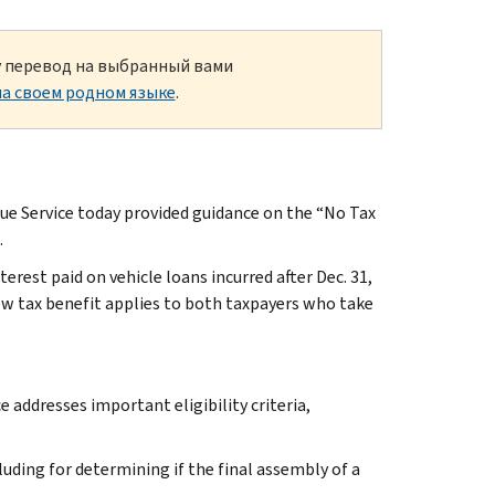
ку перевод на выбранный вами
а своем родном языке
.
 Service today provided guidance on the “No Tax
.
erest paid on vehicle loans incurred after Dec. 31,
ew tax benefit applies to both taxpayers who take
 addresses important eligibility criteria,
cluding for determining if the final assembly of a