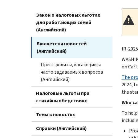
Закон о налоговых льготах
для работающих семей
(Английский)
Бюллетени новостей
IR-2025
(Английский)
WASHING
Пресс-релизы, касающиеся
on Car 
часто задаваемых вопросов
The pro
(Английский)
2024, t
the sta
Налоговые льготы при
стихийных бедствиях
Who can
To help
Темы в новостях
includin
Справки (Английский)
Prov