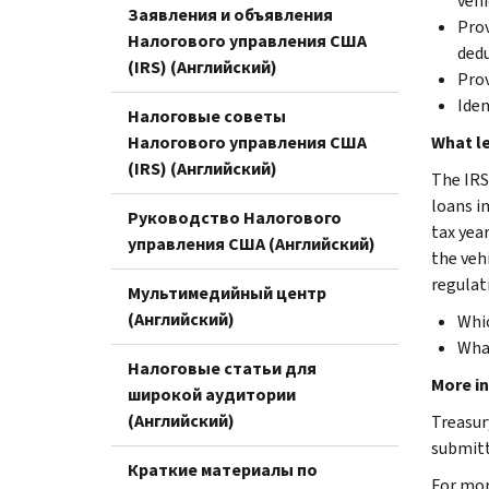
vehi
Заявления и объявления
Prov
Налогового управления США
dedu
(IRS) (Английский)
Prov
Iden
Налоговые советы
Налогового управления США
What l
(IRS) (Английский)
The IRS
loans i
Руководство Налогового
tax yea
управления США (Английский)
the veh
regulati
Мультимедийный центр
(Английский)
Whic
What
Налоговые статьи для
More i
широкой аудитории
(Английский)
Treasur
submit
Краткие материалы по
For mor