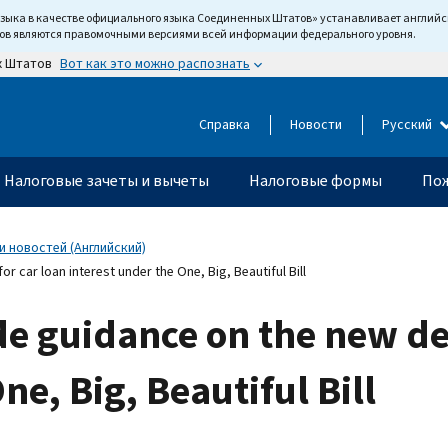
языка в качестве официального языка Соединенных Штатов» устанавливает англи
тов являются правомочными версиями всей информации федерального уровня.
Вот как это можно распознать
х Штатов
Справка
Новости
Русский
Налоговые зачеты и вычеты
Налоговые формы
Пож
 новостей (Английский)
 car loan interest under the One, Big, Beautiful Bill
de guidance on the new de
ne, Big, Beautiful Bill