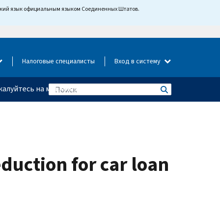
йский язык официальным языком Соединенных Штатов.
Налоговые специалисты
Вход в систему
алуйтесь на мошенничество
duction for car loan