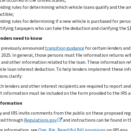
cle occurred in the United States;
iding rules for determining which vehicle loans qualify and the a
ctible;
iding rules for determining if a new vehicle is purchased for perso
tifying taxpayers who can take the deduction and clarifying the $
enders need to know
 previously announced
transition guidance
for certain lenders and
n 2025. In general, those persons must file information returns wit
r and other information related to the loan. These information re
icle loan interest deduction. To help lenders implement these i
ons clarify:
h lenders and other interest recipients are required to report an
 information must be included on the form provided to the IRS a
nformation
y and IRS invite comments from the public on these proposed reg
ted through
Regulations.gov
and instructions can be found in t
e information, see
One, Big, Beautiful Bill provisions
on IRS.gov.