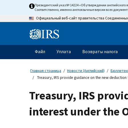
Skip
Президентский указ № 14224 «Об утверждении английского 
to
Соответственно, именно англоязычные версии всех докумен
main
Официальный веб-сайт правительства Соединенны
content
Information
Menu
Файл
Уплата
Возвраты налога
Главное
меню
Главная страница
Новости (Английский)
Бюллетени
Treasury, IRS provide guidance on the new deduction for
Treasury, IRS provi
interest under the O