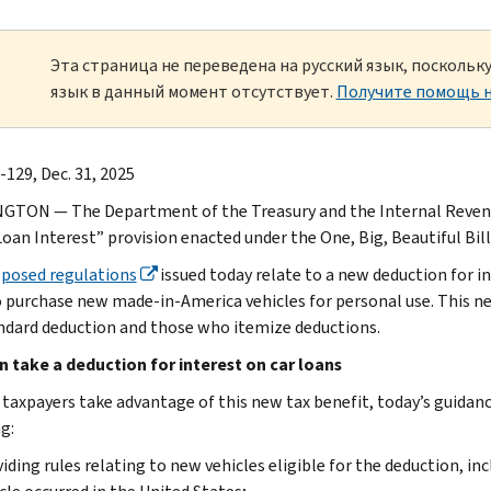
Эта страница не переведена на русский язык, посколь
язык в данный момент отсутствует.
Получите помощь н
-129, Dec. 31, 2025
TON — The Department of the Treasury and the Internal Revenue
Loan Interest” provision enacted under the One, Big, Beautiful Bill
posed regulations
issued today relate to a new deduction for int
o purchase new made-in-America vehicles for personal use. This n
ndard deduction and those who itemize deductions.
 take a deduction for interest on car loans
 taxpayers take advantage of this new tax benefit, today’s guidance
g:
iding rules relating to new vehicles eligible for the deduction, in