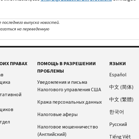
е последнего выпуска новостей.
лагаться на переведенную
ОИХ ПРАВАХ
ПОМОЩЬ В РАЗРЕШЕНИИ
ЯЗЫКИ
ПРОБЛЕМЫ
ав
Español
щика
Уведомления и письма
中文 (简体)
Налогового управления США
ьтативной
中文 (繁體)
Кража персональных данных
щиков
한국어
Налоговые аферы
тдел
Pусский
Налоговое мошенничество
(Английский)
Tiếng Việt