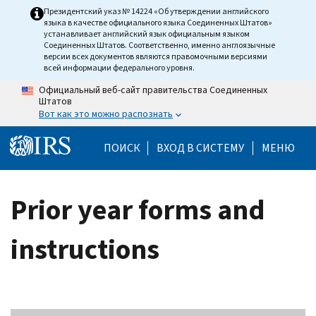
Skip to main content
Президентский указ № 14224 «Об утверждении английского
языка в качестве официального языка Соединенных Штатов»
устанавливает английский язык официальным языком
Соединенных Штатов. Соответственно, именно англоязычные
версии всех документов являются правомочными версиями
всей информации федерального уровня.
Официальный веб-сайт правительства Соединенных
Штатов
Вот как это можно распознать
Help Menu Mobile
ПОИСК
ВХОД В СИСТЕМУ
МЕНЮ
Prior year forms and
instructions