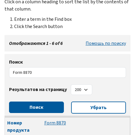
Click on a column heading to sort the list by the contents of
that column.
Enter a term in the Find box
Click the Search button
Отображаются 1 - 6 of 6
Помощь по поиску
Поиск
Результатов на страницу
Поиск
Убрать
Номер продукта
Заголовок
Дата изменения
Номер
Form 8870
продукта