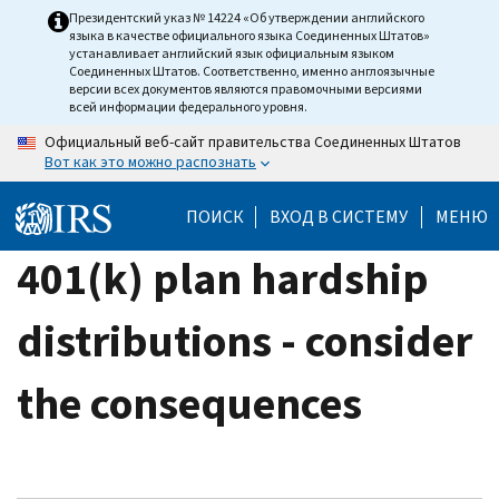
Skip
Президентский указ № 14224 «Об утверждении английского
языка в качестве официального языка Соединенных Штатов»
to
устанавливает английский язык официальным языком
main
Соединенных Штатов. Соответственно, именно англоязычные
версии всех документов являются правомочными версиями
content
всей информации федерального уровня.
Официальный веб-сайт правительства Соединенных Штатов
Вот как это можно распознать
ПОИСК
ВХОД В СИСТЕМУ
МЕНЮ
401(k) plan hardship
distributions - consider
the consequences