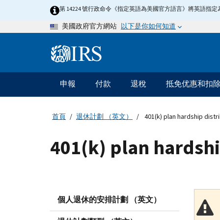
Skip
第 14224 號行政命令《指定英語為美國官方語言》將英語
to
以下是你如何知道
美國政府官方網站
main
content
Information
Menu
申報
付款
退稅
抵免优惠和扣
主
要
導
首頁
退休計劃 （英文）
401(k) plan hardship distr
航
401(k) plan hardshi
個人退休的安排計劃 （英文）