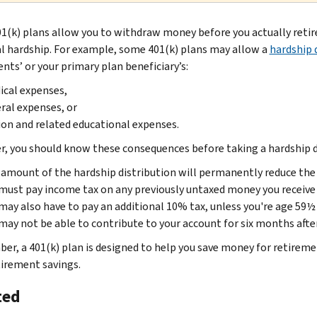
1(k) plans allow you to withdraw money before you actually retire 
al hardship. For example, some 401(k) plans may allow a
hardship 
nts’ or your primary plan beneficiary’s:
cal expenses,
ral expenses, or
ion and related educational expenses.
, you should know these consequences before taking a hardship d
amount of the hardship distribution will permanently reduce the 
must pay income tax on any previously untaxed money you receive a
may also have to pay an additional 10% tax, unless you're age 59½ 
may not be able to contribute to your account for six months after
r, a 401(k) plan is designed to help you save money for retireme
tirement savings.
ted