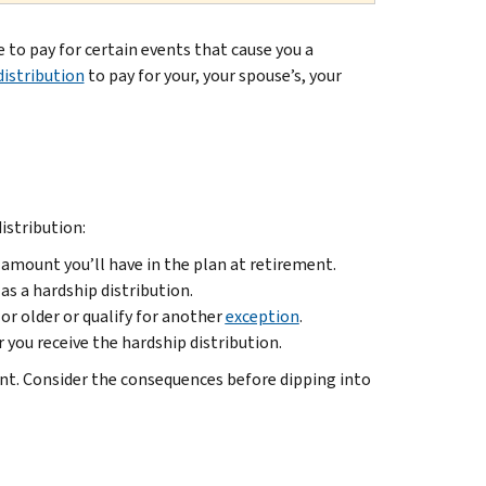
to pay for certain events that cause you a
distribution
to pay for your, your spouse’s, your
istribution:
amount you’ll have in the plan at retirement.
s a hardship distribution.
or older or qualify for another
exception
.
 you receive the hardship distribution.
nt. Consider the consequences before dipping into