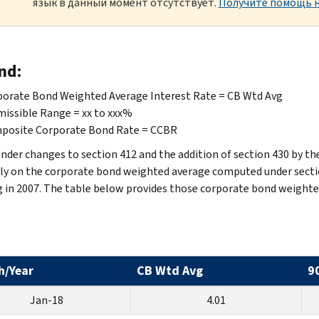
язык в данный момент отсутствует.
Получите помощь н
nd:
orate Bond Weighted Average Interest Rate = CB Wtd Avg
issible Range = xx to xxx%
posite Corporate Bond Rate = CCBR
nder changes to section 412 and the addition of section 430 by the
ely on the corporate bond weighted average computed under section 4
g in 2007. The table below provides those corporate bond weighte
h/Year
CB Wtd Avg
9
Jan-18
4.01