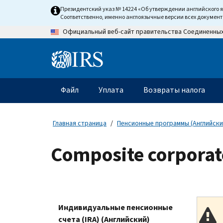
Skip
Президентский указ № 14224 «Об утверждении английского 
to
Соответственно, именно англоязычные версии всех докумен
main
Официальный веб-сайт правительства Соединенны
content
Information
Menu
Файл
Уплата
Возвраты налога
Главное
меню
Главная страница
Пенсионные программы (Английски
Composite corporat
Индивидуальные пенсионные
счета (IRA) (Английский)