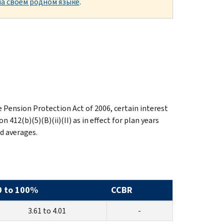
а своем родном языке
.
 Pension Protection Act of 2006, certain interest
12(b)(5)(B)(ii)(II) as in effect for plan years
d averages.
0 to 100%
CCBR
3.61 to 4.01
-