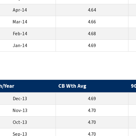
Apr-14
4.64
Mar-14
4.66
Feb-14
4.68
Jan-14
4.69
h/Year
CB Wth Avg
9
Dec-13
4.69
Nov-13
4.70
Oct-13
4.70
Sep-13
4.70