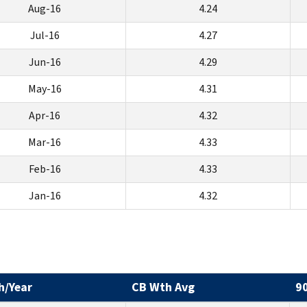
Aug-16
4.24
Jul-16
4.27
Jun-16
4.29
May-16
4.31
Apr-16
4.32
Mar-16
4.33
Feb-16
4.33
Jan-16
4.32
h/Year
CB Wth Avg
9