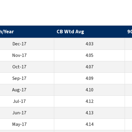
h/Year
CB Wtd Avg
9
Dec-17
4.03
Nov-17
4.05
Oct-17
4.07
Sep-17
4.09
Aug-17
4.10
Jul-17
4.12
Jun-17
4.13
May-17
4.14