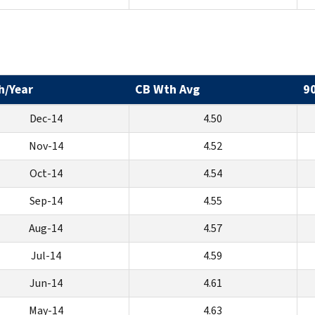
h/Year
CB Wth Avg
9
Dec-14
4.50
Nov-14
4.52
Oct-14
4.54
Sep-14
4.55
Aug-14
4.57
Jul-14
4.59
Jun-14
4.61
May-14
4.63