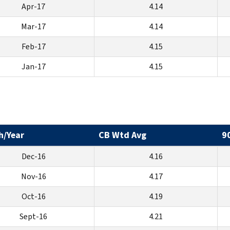
Apr-17
4.14
Mar-17
4.14
Feb-17
4.15
Jan-17
4.15
h/Year
CB Wtd Avg
9
Dec-16
4.16
Nov-16
4.17
Oct-16
4.19
Sept-16
4.21