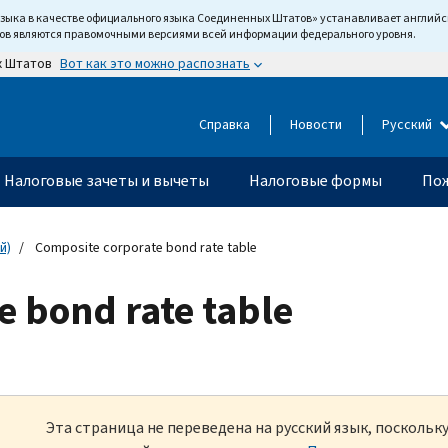
языка в качестве официального языка Соединенных Штатов» устанавливает англи
тов являются правомочными версиями всей информации федерального уровня.
Вот как это можно распознать
х Штатов
Справка
Новости
Русский
Налоговые зачеты и вычеты
Налоговые формы
Пож
й)
Composite corporate bond rate table
e bond rate table
Эта страница не переведена на русский язык, посколь