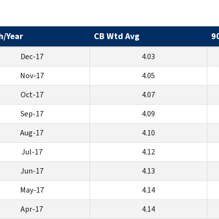
h/Year
CB Wtd Avg
9
Dec-17
4.03
Nov-17
4.05
Oct-17
4.07
Sep-17
4.09
Aug-17
4.10
Jul-17
4.12
Jun-17
4.13
May-17
4.14
Apr-17
4.14