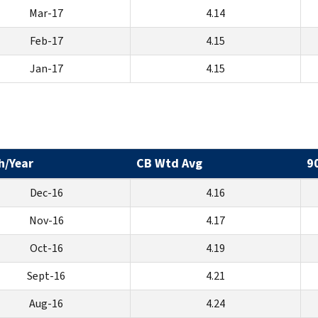
Mar-17
4.14
Feb-17
4.15
Jan-17
4.15
h/Year
CB Wtd Avg
9
Dec-16
4.16
Nov-16
4.17
Oct-16
4.19
Sept-16
4.21
Aug-16
4.24