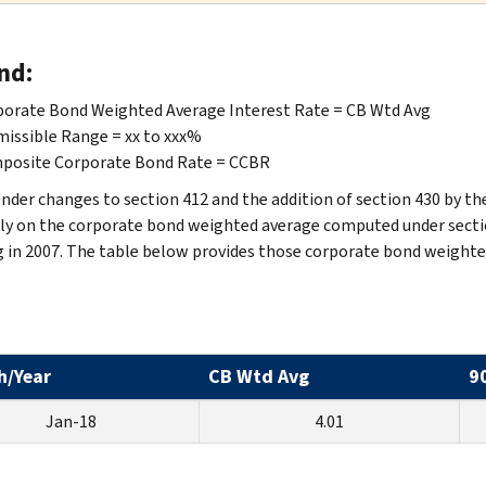
nd:
orate Bond Weighted Average Interest Rate = CB Wtd Avg
issible Range = xx to xxx%
posite Corporate Bond Rate = CCBR
nder changes to section 412 and the addition of section 430 by the
ely on the corporate bond weighted average computed under section 4
g in 2007. The table below provides those corporate bond weighte
h/Year
CB Wtd Avg
9
Jan-18
4.01