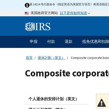
Skip
第 14224 号行政命令《指定英语为美国官方语言》将英语
to
以下是你如何知道
美国政府官方网站
main
content
Information
Menu
申报
付款
退款
抵免优惠和扣
主
要
导
首页
退休計劃（英文）
Composite corporate bond
航
Composite corporat
个人退休的安排计划（英文）