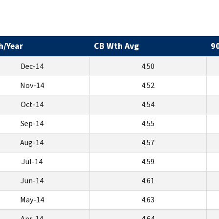
h/Year
CB Wth Avg
9
Dec-14
4.50
Nov-14
4.52
Oct-14
4.54
Sep-14
4.55
Aug-14
4.57
Jul-14
4.59
Jun-14
4.61
May-14
4.63
Apr-14
4.64