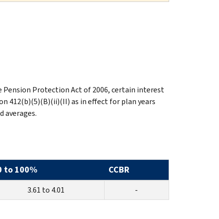
 Pension Protection Act of 2006, certain interest
12(b)(5)(B)(ii)(II) as in effect for plan years
d averages.
0 to 100%
CCBR
3.61 to 4.01
-