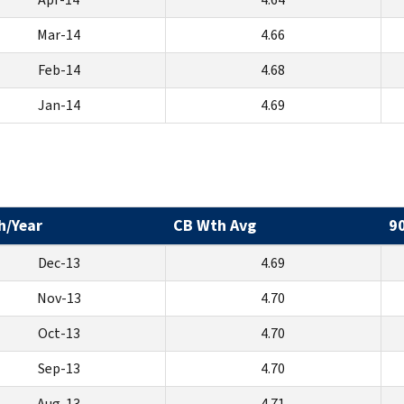
Mar-14
4.66
Feb-14
4.68
Jan-14
4.69
h/Year
CB Wth Avg
9
Dec-13
4.69
Nov-13
4.70
Oct-13
4.70
Sep-13
4.70
Aug-13
4.71