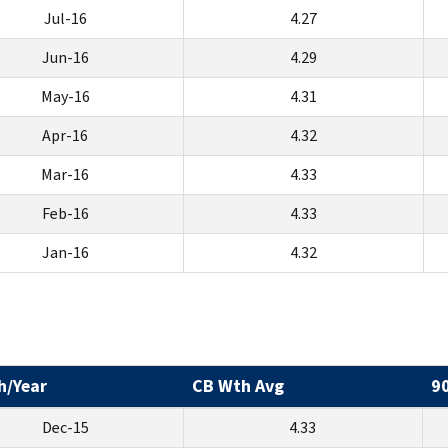
Jul-16
4.27
Jun-16
4.29
May-16
4.31
Apr-16
4.32
Mar-16
4.33
Feb-16
4.33
Jan-16
4.32
h/Year
CB Wth Avg
9
Dec-15
4.33