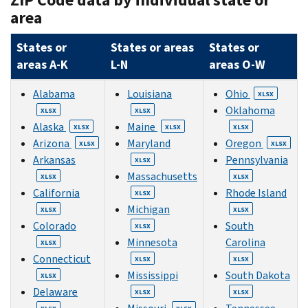
area
States or
States or areas
States or
areas A-K
L-N
areas O-W
Alabama
Louisiana
Ohio
XLSX
Oklahoma
XLSX
XLSX
Alaska
Maine
XLSX
XLSX
XLSX
Arizona
Maryland
Oregon
XLSX
XLSX
Arkansas
Pennsylvania
XLSX
Massachusetts
XLSX
XLSX
California
Rhode Island
XLSX
Michigan
XLSX
XLSX
Colorado
South
XLSX
Minnesota
Carolina
XLSX
Connecticut
XLSX
XLSX
Mississippi
South Dakota
XLSX
Delaware
XLSX
XLSX