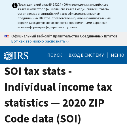
Skip
Президентский указ № 14224 «Об утверждении английского
языка в качестве официального языка Соединенных Штатов»
to
устанавливает английский язык официальным языком
main
Соединенных Штатов. Соответственно, именно англоязычные
версии всех документов являются правомочными версиями
content
всей информации федерального уровня.
Официальный веб-сайт правительства Соединенных Штатов
Вот как это можно распознать
ПОИСК
ВХОД В СИСТЕМУ
МЕНЮ
SOI tax stats -
Individual income tax
statistics — 2020 ZIP
Code data (SOI)