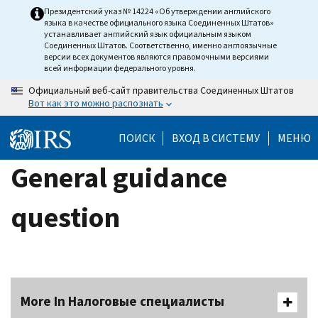
Skip
Президентский указ № 14224 «Об утверждении английского
языка в качестве официального языка Соединенных Штатов»
to
устанавливает английский язык официальным языком
main
Соединенных Штатов. Соответственно, именно англоязычные
версии всех документов являются правомочными версиями
content
всей информации федерального уровня.
Официальный веб-сайт правительства Соединенных Штатов
Вот как это можно распознать
ПОИСК
ВХОД В СИСТЕМУ
МЕНЮ
General guidance
question
More In Налоговые специалисты