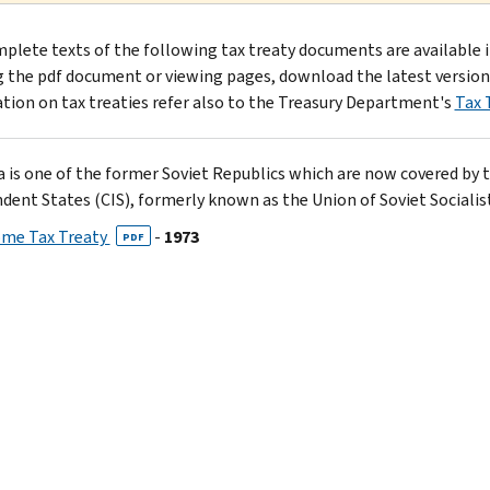
plete texts of the following tax treaty documents are available 
 the pdf document or viewing pages, download the latest version
tion on tax treaties refer also to the Treasury Department's
Tax 
 is one of the former Soviet Republics which are now covered b
dent States (CIS), formerly known as the Union of Soviet Socialis
ome Tax Treaty
-
1973
PDF