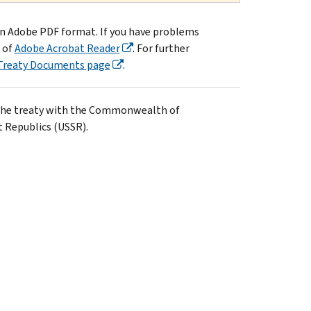
in Adobe PDF format. If you have problems
 of
Adobe Acrobat Reader
. For further
Treaty Documents page
.
y the treaty with the Commonwealth of
t Republics (USSR).