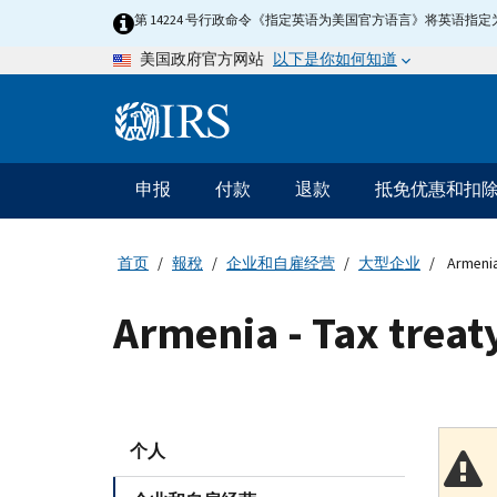
Skip
第 14224 号行政命令《指定英语为美国官方语言》将英语
to
以下是你如何知道
美国政府官方网站
main
content
Information
Menu
申报
付款
退款
抵免优惠和扣
主
要
导
首页
報稅
企业和自雇经营
大型企业
Armenia
航
Armenia - Tax trea
个人