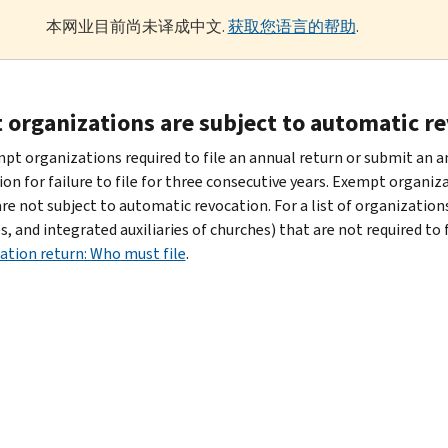
本网业目前尚未译成中文.
获取您语言的帮助
.
 organizations are subject to automatic r
mpt organizations required to file an annual return or submit an a
on for failure to file for three consecutive years. Exempt organiza
re not subject to automatic revocation. For a list of organizations
, and integrated auxiliaries of churches) that are not required to f
ation return: Who must file
.