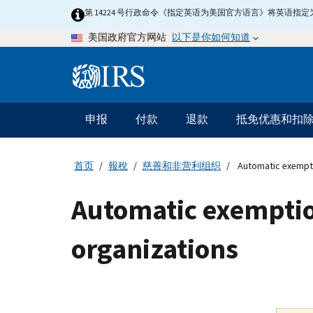
Skip
第 14224 号行政命令《指定英语为美国官方语言》将英语
to
以下是你如何知道
美国政府官方网站
main
content
Information
Menu
申报
付款
退款
抵免优惠和扣
主
要
导
首页
報稅
慈善和非营利组织
Automatic exemptio
航
Automatic exemption
organizations