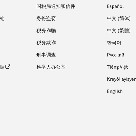
国税局通知和信件
Español
处
身份盗窃
中文 (简体)
税务诈骗
中文 (繁體)
税务欺诈
한국어
刑事调查
Pусский
据
检举人办公室
Tiếng Việt
Kreyòl ayisye
English