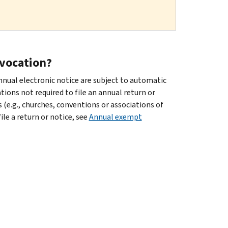
evocation?
nnual electronic notice are subject to automatic
tions not required to file an annual return or
 (e.g., churches, conventions or associations of
ile a return or notice, see
Annual exempt