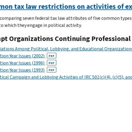
on tax law restrictions on activities of 
 comparing seven federal tax law attributes of five common types
o which they engage in political activity.
pt Organizations Continuing Professional 
liations Among Political, Lobbying, and Educational Organizatio
tion Year Issues (2002)
PDF
tion Year Issues (1996)
PDF
tion Year Issues (1993)
PDF
tical Campaign and Lobbying Activities of IRC 501(c)(4), (c)(5), an