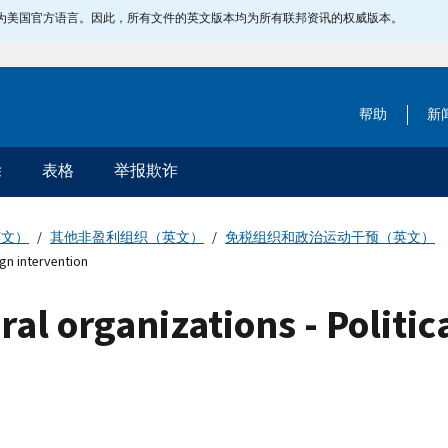
指定为美国官方语言。因此，所有文件的英文版本均为所有联邦资讯的权威版本。
帮助
新
除
表格
举报欺诈
英文）
其他非盈利组织（英文）
免税组织和政治运动干预（英文）
ign intervention
ral organizations - Politi