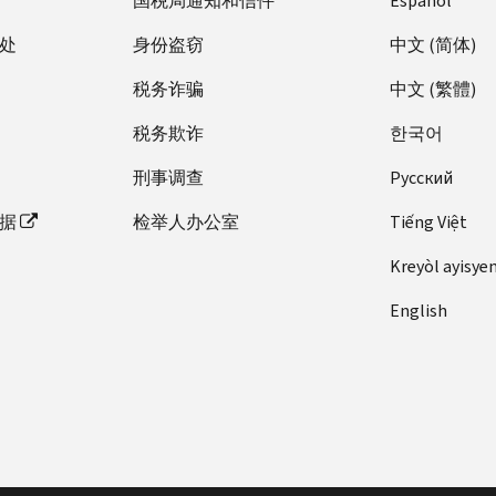
国税局通知和信件
Español
处
身份盗窃
中文 (简体)
税务诈骗
中文 (繁體)
税务欺诈
한국어
刑事调查
Pусский
据
检举人办公室
Tiếng Việt
Kreyòl ayisye
English