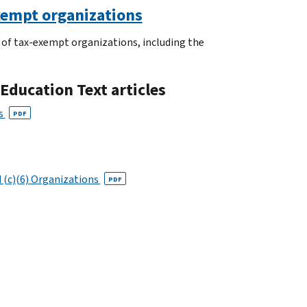
exempt organizations
 of tax-exempt organizations, including the
Education Text articles
ns
PDF
d (c)(6) Organizations
PDF