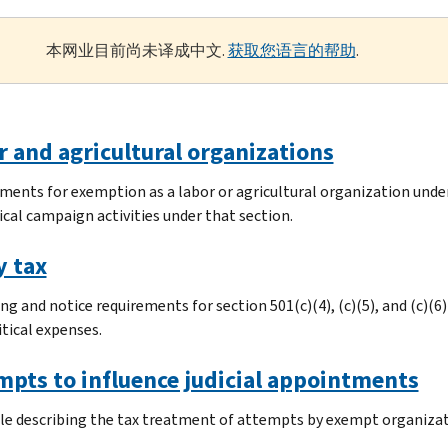
本网业目前尚未译成中文.
获取您语言的帮助
.
r and agricultural organizations
ments for exemption as a labor or agricultural organization under
ical campaign activities under that section.
y tax
ng and notice requirements for section 501(c)(4), (c)(5), and (c)(
itical expenses.
mpts to influence judicial appointments
cle describing the tax treatment of attempts by exempt organizat