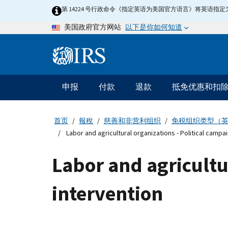
Skip
第 14224 号行政命令《指定英语为美国官方语言》将英语
to
以下是你如何知道
美国政府官方网站
main
content
Information
Menu
申报
付款
退款
抵免优惠和扣
主
要
导
首页
報稅
慈善和非营利组织
免税组织类型（
航
Labor and agricultural organizations - Political campa
Labor and agricultu
intervention