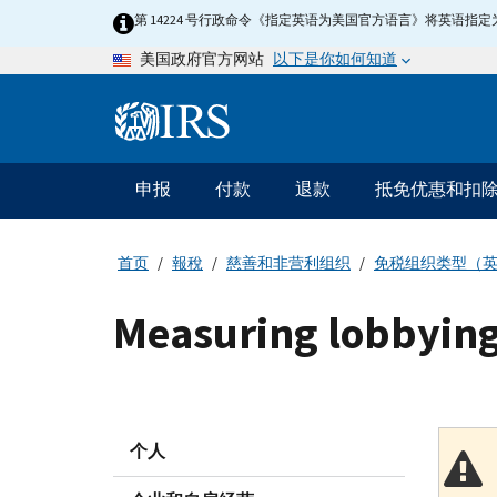
Skip
第 14224 号行政命令《指定英语为美国官方语言》将英语
to
以下是你如何知道
美国政府官方网站
main
content
Information
Menu
申报
付款
退款
抵免优惠和扣
主
要
导
首页
報稅
慈善和非营利组织
免税组织类型（
航
Measuring lobbying 
个人