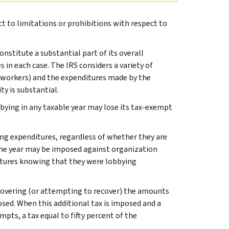
ct to limitations or prohibitions with respect to
constitute a substantial part of its overall
 in each case. The IRS considers a variety of
 workers) and the expenditures made by the
y is substantial.
bying in any taxable year may lose its tax-exempt
ying expenditures, regardless of whether they are
 the year may be imposed against organization
itures knowing that they were lobbying
recovering (or attempting to recover) the amounts
sed. When this additional tax is imposed and a
pts, a tax equal to fifty percent of the