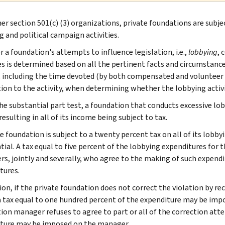
her section 501(c) (3) organizations, private foundations are subje
g and political campaign activities.
 a foundation's attempts to influence legislation, i.e.,
lobbying
, 
es is determined based on all the pertinent facts and circumstances
, including the time devoted (by both compensated and volunteer
ion to the activity, when determining whether the lobbying activit
he substantial part test, a foundation that conducts excessive lob
resulting in all of its income being subject to tax.
te foundation is subject to a twenty percent tax on all of its lobb
tial. A tax equal to five percent of the lobbying expenditures for
s, jointly and severally, who agree to the making of such expend
tures.
tion, if the private foundation does not correct the violation by 
a tax equal to one hundred percent of the expenditure may be impo
ion manager refuses to agree to part or all of the correction attem
ture may be imposed on the manager.