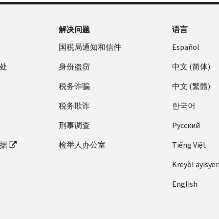
解决问题
语言
国税局通知和信件
Español
处
身份盗窃
中文 (简体)
税务诈骗
中文 (繁體)
税务欺诈
한국어
刑事调查
Pусский
据
检举人办公室
Tiếng Việt
Kreyòl ayisye
English