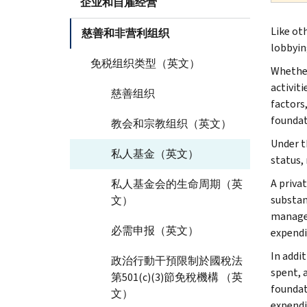
企业和自雇经营
Like ot
慈善和非营利组织
lobbyin
免税组织类型（英文）
Whether
activiti
慈善组织
factors
foundat
教会和宗教组织（英文）
Under t
私人基金（英文）
status, 
A priva
私人基金会的生命周期（英
substan
文）
manager
必需申报（英文）
expendi
In addi
政治行動干預限制於國稅法
spent, 
第501(c)(3)節免稅機構 （英
foundat
文）
expendi