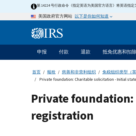
Skip
第 14224 号行政命令《指定英语为美国官方语言》将英语
to
以下是你如何知道
美国政府官方网站
main
content
Information
Menu
申报
付款
退款
抵免优惠和扣
主
要
导
首页
報稅
慈善和非营利组织
免税组织类型（
航
Private foundation: Charitable solicitation - Initial stat
Private foundation: C
registration