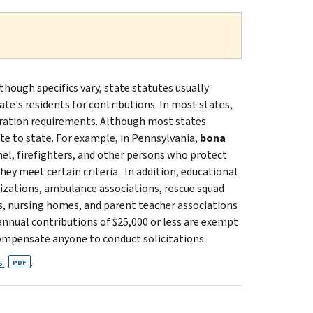
though specifics vary, state statutes usually
ate's residents for contributions. In most states,
stration requirements. Although most states
te to state. For example, in Pennsylvania,
bona
el, firefighters, and other persons who protect
hey meet certain criteria. In addition, educational
nizations, ambulance associations, rescue squad
ers, nursing homes, and parent teacher associations
 annual contributions of $25,000 or less are exempt
ompensate anyone to conduct solicitations.
s
.
PDF