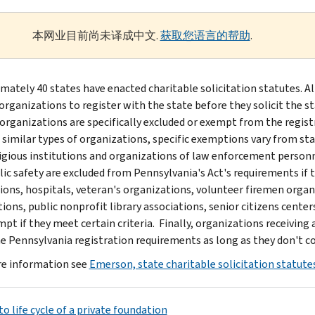
本网业目前尚未译成中文.
获取您语言的帮助
.
mately 40 states have enacted charitable solicitation statutes. Al
organizations to register with the state before they solicit the st
 organizations are specifically excluded or exempt from the regi
similar types of organizations, specific exemptions vary from sta
igious institutions and organizations of law enforcement personn
lic safety are excluded from Pennsylvania's Act's requirements if t
tions, hospitals, veteran's organizations, volunteer firemen orga
tions, public nonprofit library associations, senior citizens cent
mpt if they meet certain criteria. Finally, organizations receiving
e Pennsylvania registration requirements as long as they don't c
e information see
Emerson, state charitable solicitation statute
o life cycle of a private foundation