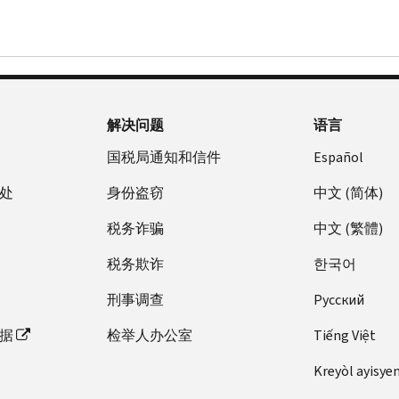
解决问题
语言
国税局通知和信件
Español
处
身份盗窃
中文 (简体)
税务诈骗
中文 (繁體)
税务欺诈
한국어
刑事调查
Pусский
据
检举人办公室
Tiếng Việt
Kreyòl ayisye