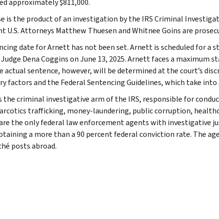
ed approximately $811,000.
se is the product of an investigation by the IRS Criminal Investiga
nt U.S. Attorneys Matthew Thuesen and Whitnee Goins are prosecu
ncing date for Arnett has not been set. Arnett is scheduled for a 
t Judge Dena Coggins on June 13, 2025. Arnett faces a maximum sta
he actual sentence, however, will be determined at the court’s disc
ry factors and the Federal Sentencing Guidelines, which take into
s the criminal investigative arm of the IRS, responsible for conduc
narcotics trafficking, money-laundering, public corruption, healthc
are the only federal law enforcement agents with investigative jur
btaining a more than a 90 percent federal conviction rate. The agen
ché posts abroad.