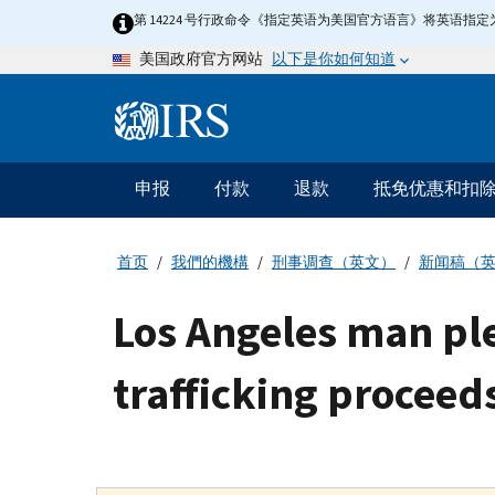
Skip
第 14224 号行政命令《指定英语为美国官方语言》将英语
to
以下是你如何知道
美国政府官方网站
main
content
Information
Menu
申报
付款
退款
抵免优惠和扣
主
要
导
首页
我們的機構
刑事调查（英文）
新闻稿（
航
Los Angeles man pl
trafficking proceed