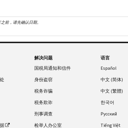
言之前，请先确认日期。
解决问题
语言
国税局通知和信件
Español
处
身份盗窃
中文 (简体)
税务诈骗
中文 (繁體)
税务欺诈
한국어
刑事调查
Pусский
据
检举人办公室
Tiếng Việt