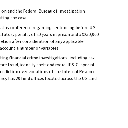
tion and the Federal Bureau of Investigation.
ting the case.
status conference regarding sentencing before U.S.
tutory penalty of 20 years in prison and a $250,000
retion after consideration of any applicable
 account a number of variables.
ting financial crime investigations, including tax
are fraud, identity theft and more. IRS-CI special
isdiction over violations of the Internal Revenue
cy has 20 field offices located across the U.S. and