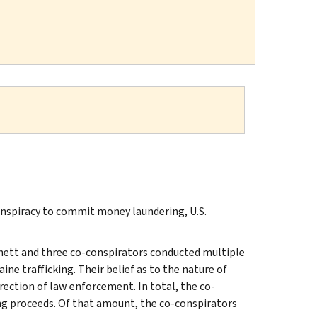
onspiracy to commit money laundering, U.S.
nett and three co-conspirators conducted multiple
ine trafficking. Their belief as to the nature of
rection of law enforcement. In total, the co-
ing proceeds. Of that amount, the co-conspirators