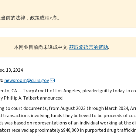
当前的法律，政策或程>序。
本网业目前尚未译成中文.
获取您语言的帮助
.
ec. 13, 2024
t:
newsroom@ci.irs.gov
nto, CA — Tracy Arnett of Los Angeles, pleaded guilty today to c
y Phillip A. Talbert announced.
ng to court documents, from August 2023 through March 2024, Ar
l transactions involving funds they believed to be proceeds of coca
ds was based on representations of an individual working at the di
ators received approximately $940,000 in purported drug traffick