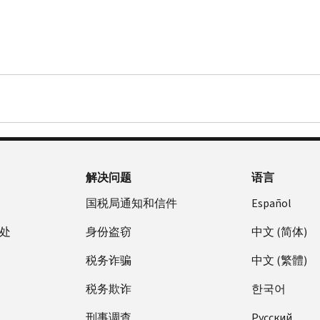
解决问题
语言
国税局通知和信件
Español
处
身份盗窃
中文 (简体)
税务诈骗
中文 (繁體)
税务欺诈
한국어
刑事调查
Pусский