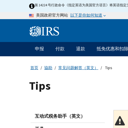
Skip
第 14224 号行政命令《指定英语为美国官方语言》将英语
to
以下是你如何知道
美国政府官方网站
main
content
Information
Menu
申报
付款
退款
抵免优惠和扣
主
要
导
首页
協助
常见问题解答（英文）
Tips
航
Tips
互动式税务助手（英文）