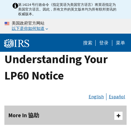
Skip
第 14224 号行政命令《指定英语为美国官方语言》将英语指定为
美国官方语言。因此，所有文件的英文版本均为所有联邦资讯的
to
权威版本。
main
美国政府官方网站
content
以下是你如何知道
搜索
登录
菜单
Understanding Your
LP60 Notice
English
Español
More In 協助