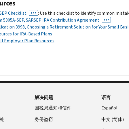
urces
SEP Checklist
: Use this checklist to identify common mista
PDF
m 5305A-SEP, SARSEP IRA Contribution Agreement
PDF
ication 3998, Choosing a Retirement Solution for Your Small Bus
urces for IRA-Based Plans
ll Employer Plan Resources
解决问题
语言
国税局通知和信件
Español
处
身份盗窃
中文 (简体)