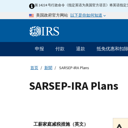
Skip
第 14224 号行政命令《指定英语为美国官方语言》将英语
to
以下是你如何知道
美国政府官方网站
main
content
Information
Menu
申报
付款
退款
抵免优惠和扣
主
要
导
首页
新聞
SARSEP-IRA Plans
航
SARSEP-IRA Plans
工薪家庭减税措施（英文）