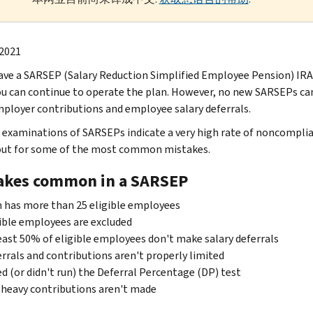
 2021
have a SARSEP (Salary Reduction Simplified Employee Pension) IRA 
ou can continue to operate the plan. However, no new SARSEPs can
ployer contributions and employee salary deferrals.
 examinations of SARSEPs indicate a very high rate of noncomplian
ut for some of the most common mistakes.
akes common in a SARSEP
 has more than 25 eligible employees
ible employees are excluded
east 50% of eligible employees don't make salary deferrals
rrals and contributions aren't properly limited
ed (or didn't run) the Deferral Percentage (DP) test
heavy contributions aren't made