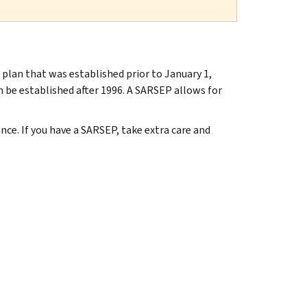
plan that was established prior to January 1,
 be established after 1996. A SARSEP allows for
ce. If you have a SARSEP, take extra care and