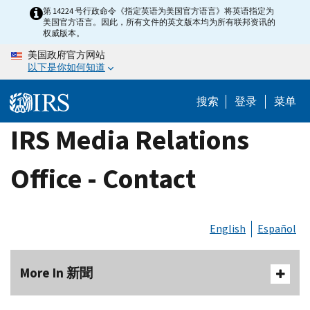
Skip
第 14224 号行政命令《指定英语为美国官方语言》将英语指定为
美国官方语言。因此，所有文件的英文版本均为所有联邦资讯的
to
权威版本。
main
美国政府官方网站
content
以下是你如何知道
搜索
登录
菜单
IRS Media Relations
Office - Contact
English
Español
More In 新聞