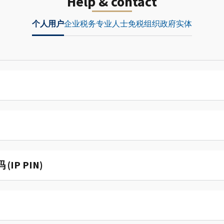
Help & contact
个人用户
企业
税务专业人士
免税组织
政府实体
P PIN)