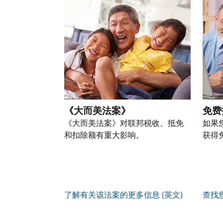
以
份
过
自
人
一
通
盗
的
前
税
个
过
窃
税
往
务
账
提
行
表
的
信
户
交
为，
的
方
息。
(英
申
请
处
式
文)
。
请
向
如
理
联
表
我
何
您
状
系
或
们
创
也
态
我
亲
《大而美法案》
免费
举
建
可
们。
自
报
《大而美法案》对联邦税收、抵免
如果
账
以
来
(英
和扣除额有重大影响。
获得
户
通
电
获
文)
。
过
您
话
取 IP
邮
如
可
服
PIN
。
寄
何
以
务
方
找
辨
使
了解有关该法案的更多信息 (英文)
查找
式
回
我
别
用
索
或
们
是
账
取
重
的