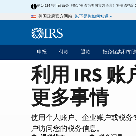
Home
Skip
第 14224 号行政命令《指定英语为美国官方语言》将英语
to
Page
以下是你如何知道
美国政府官方网站
main
content
Information
Menu
申报
付款
退款
抵免优惠和扣
主
要
利用 IRS 
导
航
更多事情
使用个人账户、企业账户或税务
户访问您的税务信息。