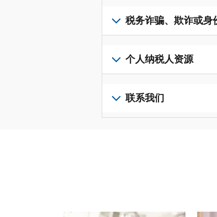
取
可
若
表
，
IP
在
要
税务诈骗、欺诈或身
以
PIN，
一
查
修
请
个
阅
改
如
登
统
您
您
果
个人纳税人资源
录
一
的
纳
您
或
的
税
税
怀
创
前
平
务
申
疑
建
往
联系我们
台
记
报
存
一
个
集
录
表
在
个
人
您
中
与
中
税
账
纳
可
访
誊
的
务
户
税
以
问
本，
错
诈
(英
申
通
并
请
误。
骗、
文)
报
。
过
管
登
欺
查
电
理
录
您
诈
看
话
您
或
也
或
修
或
的
创
可
身
改
请使用 "上一个 "和 "下一个"按钮来浏览互动式转
亲
个
建