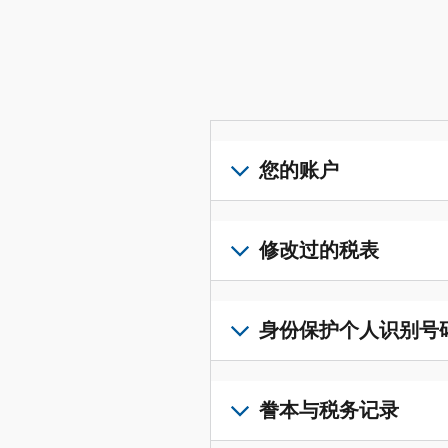
您的账户
登
录
修改过的税表
或
创
提
建
交
身份保护个人识别号码 (I
账
修
户
改
若
(英
过
要
誊本与税务记录
文)
，
的
获
即
税