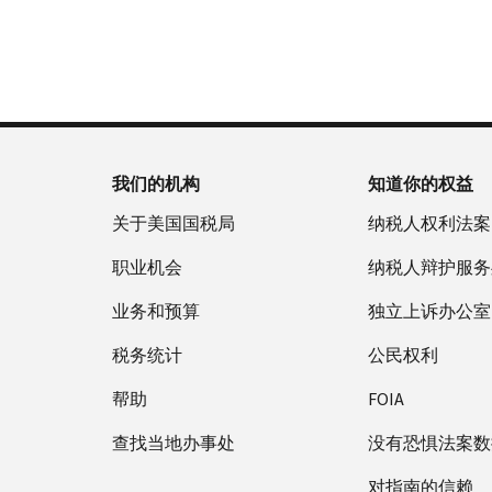
否
户
誊
新
服
为
做
本
签
务
国
什
(英
发 IP
时
税
么
文)
。
PIN
间
局
为
关
IP
当
于
PIN
地
我们的机构
知道你的权益
誊
是
时
本
一
关于美国国税局
纳税人权利法案
间
组
上
职业机会
纳税人辩护服务
六
午
位
业务和预算
7
独立上诉办公室
数
点
的
税务统计
公民权利
至
数
下
帮助
FOIA
字，
午
旨
查找当地办事处
7
没有恐惧法案数
在
点。
防
对指南的信赖