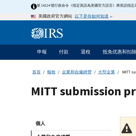
Skip
第 14224 號行政命令《指定英語為美國官方語言》將英語
to
以下是你如何知道
美國政府官方網站
main
content
Information
Menu
申報
付款
退稅
抵免优惠和扣
主
要
導
首頁
報稅
企業和自僱經營
大型企業
MITT su
航
MITT submission pr
個人