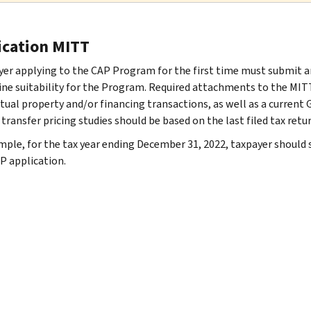
ication MITT
yer applying to the CAP Program for the first time must submit an
ne suitability for the Program. Required attachments to the MITT 
ctual property and/or financing transactions, as well as a curren
transfer pricing studies should be based on the last filed tax retur
mple, for the tax year ending December 31, 2022, taxpayer should
P application.