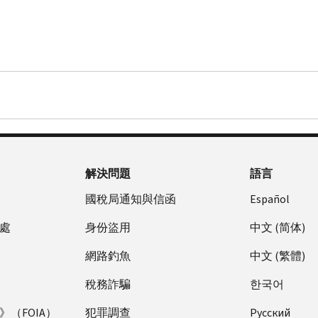
解決問題
語言
國稅局通知與信函
Español
處
身份盜用
中文 (简体)
網路釣魚
中文 (繁體)
稅務詐騙
한국어
（FOIA）
犯罪調查
Pусский