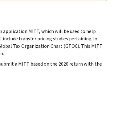
 application MITT, which will be used to help
include transfer pricing studies pertaining to
t Global Tax Organization Chart (GTOC). This MITT
n.
 submit a MITT based on the 2020 return with the