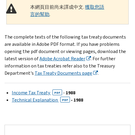
本網頁目前尚未譯成中文.
獲取您語
言的幫助
.
The complete texts of the following tax treaty documents
are available in Adobe PDF format. If you have problems
opening the pdf document or viewing pages, download the
latest version of
Adobe Acrobat Reader
. For further
information on tax treaties refer also to the Treasury
Department's
Tax Treaty Documents page
.
Income Tax Treaty
-
1988
PDF
Technical Explanation
- 1988
PDF