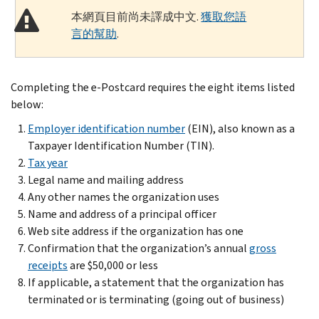
本網頁目前尚未譯成中文.
獲取您語
言的幫助
.
Completing the e-Postcard requires the eight items listed
below:
Employer identification number
(EIN), also known as a
Taxpayer Identification Number (TIN).
Tax year
Legal name and mailing address
Any other names the organization uses
Name and address of a principal officer
Web site address if the organization has one
Confirmation that the organization’s annual
gross
receipts
are $50,000 or less
If applicable, a statement that the organization has
terminated or is terminating (going out of business)