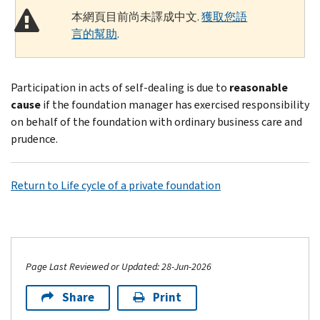
本網頁目前尚未譯成中文.
獲取您語
言的幫助
.
Participation in acts of self-dealing is due to
reasonable
cause
if the foundation manager has exercised responsibility
on behalf of the foundation with ordinary business care and
prudence.
Return to Life cycle of a private foundation
Page Last Reviewed or Updated: 28-Jun-2026
Share
Print