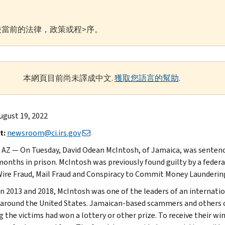
當前的法律，政策或程>序。
本網頁目前尚未譯成中文.
獲取您語言的幫助
.
ugust 19, 2022
t:
newsroom@ci.irs.gov
 AZ — On Tuesday, David Odean McIntosh, of Jamaica, was sentence
months in prison. McIntosh was previously found guilty by a federa
Wire Fraud, Mail Fraud and Conspiracy to Commit Money Launderin
 2013 and 2018, McIntosh was one of the leaders of an internation
 around the United States. Jamaican-based scammers and others cal
g the victims had won a lottery or other prize. To receive their wi