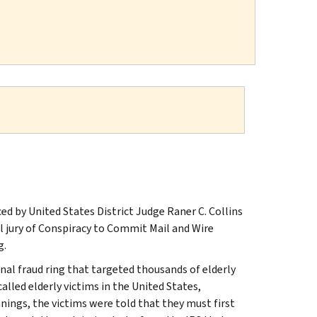
d by United States District Judge Raner C. Collins
l jury of Conspiracy to Commit Mail and Wire
g.
al fraud ring that targeted thousands of elderly
led elderly victims in the United States,
nnings, the victims were told that they must first