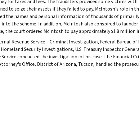
ey for taxes and fees. The fraudsters provided some victims with 
ed to seize their assets if they failed to pay. McIntosh's role in t
ed the names and personal information of thousands of primarily 
e into the scheme. In addition, McIntosh also conspired to launder 
e, the court ordered McIntosh to pay approximately $1.8 million in
ernal Revenue Service – Criminal Investigation, Federal Bureau of
, Homeland Security Investigations, U.S. Treasury Inspector Gener
y Service conducted the investigation in this case. The Financial C
Attorney's Office, District of Arizona, Tucson, handled the prosecu