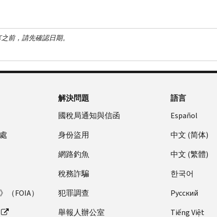
言之前，請先確認日期。
解決問題
語言
國稅局通知與信函
Español
處
身份盜用
中文 (简体)
網路釣魚
中文 (繁體)
稅務詐騙
한국어
（FOIA）
犯罪調查
Pусский
舉報人辦公室
Tiếng Việt