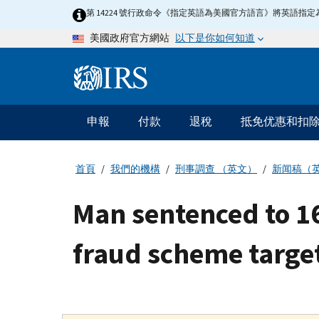
Skip
第 14224 號行政命令《指定英語為美國官方語言》將英語
to
以下是你如何知道
美國政府官方網站
main
content
Information
Menu
申報
付款
退稅
抵免优惠和扣
主
要
導
首頁
我們的機構
刑事調查 （英文）
新闻稿（
航
Man sentenced to 16
fraud scheme target