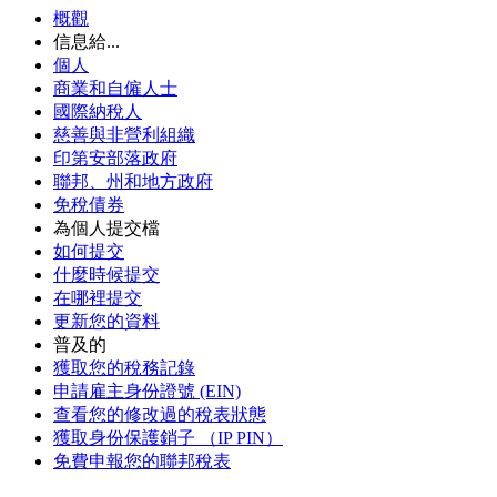
概觀
信息給...
個人
商業和自僱人士
國際納稅人
慈善與非營利組織
印第安部落政府
聯邦、州和地方政府
免稅債券
為個人提交檔
如何提交
什麼時候提交
在哪裡提交
更新您的資料
普及的
獲取您的稅務記錄
申請雇主身份證號 (EIN)
查看您的修改過的稅表狀態
獲取身份保護銷子 （IP PIN）
免費申報您的聯邦稅表