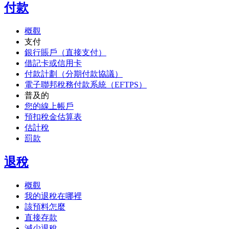
付款
概觀
支付
銀行賬戶（直接支付）
借記卡或信用卡
付款計劃（分期付款協議）
電子聯邦稅務付款系統（EFTPS）
普及的
您的線上帳戶
預扣稅金估算表
估計稅
罰款
退稅
概觀
我的退稅在哪裡
該預料怎麼
直接存款
減少退稅