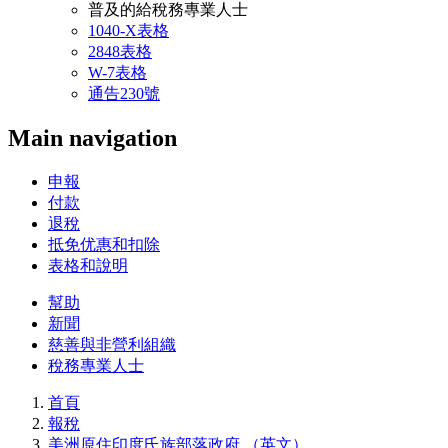
普及的給稅務專業人士
1040-X表格
2848表格
W-7表格
通告230號
Main navigation
申報
付款
退稅
抵免优惠和扣除
表格和說明
幫助
Info
新聞
慈善與非營利組織
Menu
稅務專業人士
Mobile
首頁
報稅
美洲原住印度氏族部落政府 （英文）