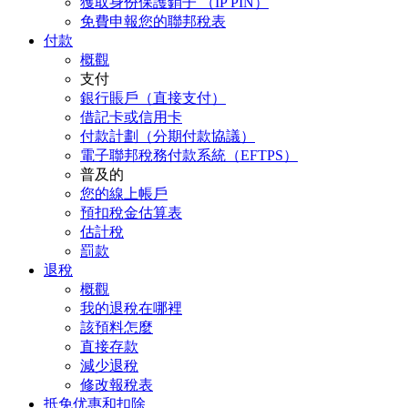
獲取身份保護銷子 （IP PIN）
免費申報您的聯邦稅表
付款
概觀
支付
銀行賬戶（直接支付）
借記卡或信用卡
付款計劃（分期付款協議）
電子聯邦稅務付款系統（EFTPS）
普及的
您的線上帳戶
預扣稅金估算表
估計稅
罰款
退稅
概觀
我的退稅在哪裡
該預料怎麼
直接存款
減少退稅
修改報稅表
抵免优惠和扣除