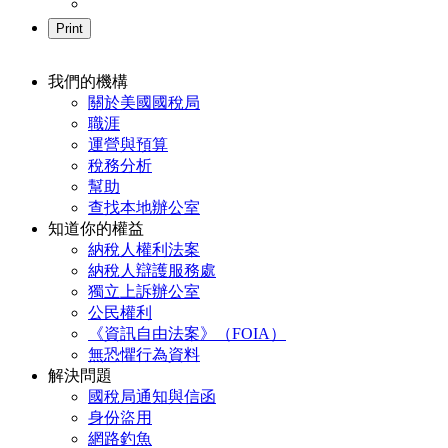
Print
我們的機構
Footer
關於美國國稅局
職涯
Navigation
運營與預算
稅務分析
幫助
查找本地辦公室
知道你的權益
納稅人權利法案
納稅人辯護服務處
獨立上訴辦公室
公民權利
《資訊自由法案》（FOIA）
無恐懼行為資料
解決問題
國稅局通知與信函
身份盜用
網路釣魚