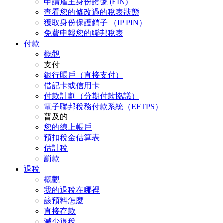
申請雇主身份證號 (EIN)
查看您的修改過的稅表狀態
獲取身份保護銷子 （IP PIN）
免費申報您的聯邦稅表
付款
概觀
支付
銀行賬戶（直接支付）
借記卡或信用卡
付款計劃（分期付款協議）
電子聯邦稅務付款系統（EFTPS）
普及的
您的線上帳戶
預扣稅金估算表
估計稅
罰款
退稅
概觀
我的退稅在哪裡
該預料怎麼
直接存款
減少退稅