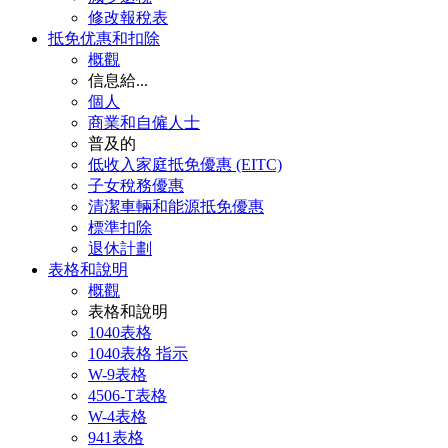
修改報稅表
抵免优惠和扣除
概觀
信息給...
個人
商業和自僱人士
普及的
低收入家庭抵免優惠 (EITC)
子女稅務優惠
清潔車輛和能源抵免優惠
標準扣除
退休計劃
表格和說明
概觀
表格和說明
1040表格
1040表格 指示
W-9表格
4506-T表格
W-4表格
941表格