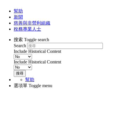
幫助
Information
新聞
慈善與非營利組織
Menu
稅務專業人士
搜索
Toggle search
Search
Include Historical Content
Include Historical Content
搜尋
幫助
Help
選項單
Toggle menu
Menu
Mobile
Main
navigation
mobile