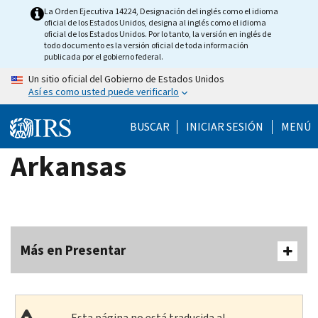
Skip
La Orden Ejecutiva 14224, Designación del inglés como el idioma
oficial de los Estados Unidos, designa al inglés como el idioma
to
oficial de los Estados Unidos. Por lo tanto, la versión en inglés de
main
todo documento es la versión oficial de toda información
publicada por el gobierno federal.
content
Un sitio oficial del Gobierno de Estados Unidos
Así es como usted puede verificarlo
BUSCAR
INICIAR SESIÓN
MENÚ
Arkansas
Más en Presentar
Esta página no está traducida al