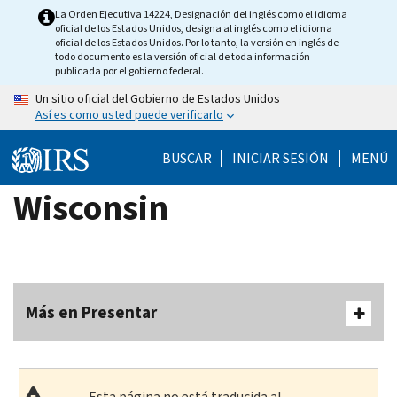
Skip
La Orden Ejecutiva 14224, Designación del inglés como el idioma
oficial de los Estados Unidos, designa al inglés como el idioma
to
oficial de los Estados Unidos. Por lo tanto, la versión en inglés de
main
todo documento es la versión oficial de toda información
publicada por el gobierno federal.
content
Un sitio oficial del Gobierno de Estados Unidos
Así es como usted puede verificarlo
BUSCAR
INICIAR SESIÓN
MENÚ
Wisconsin
Más en Presentar
Esta página no está traducida al