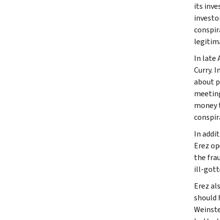
its inv
investo
conspir
legitim
In late
Curry. 
about p
meeting
money t
conspir
In addi
Erez op
the frau
ill-got
Erez al
should 
Weinste