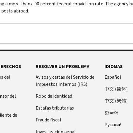
ng a more than a 90 percent federal conviction rate. The agency has
 posts abroad.
DERECHOS
RESOLVER UN PROBLEMA
IDIOMAS
s del
Avisos y cartas del Servicio de
Español
Impuestos Internos (IRS)
中文 (简体)
ensor del
Robo de identidad
中文 (繁體)
Estafas tributarias
한국어
diente de
Fraude fiscal
Pусский
Investigación penal