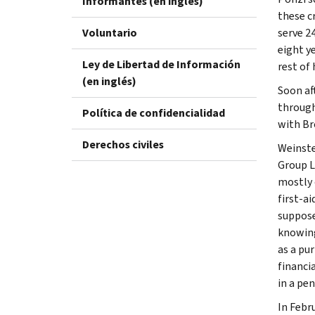
Informantes (en inglés)
these c
Voluntario
serve 24
eight y
Ley de Libertad de Información
rest of 
(en inglés)
Soon af
through
Política de confidencialidad
with Br
Derechos civiles
Weinste
Group L
mostly 
first-a
suppose
knowing
as a pu
financi
in a pe
In Febr