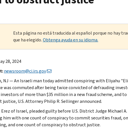
Esta página no está traducida al español porque no hay tra
que ha elegido.
Obtenga ayuda en su idioma.
ay 28, 2024
t:
newsroom@ci.irs.gov
, NJ — An Israeli man today admitted conspiring with Eliyahu "Eli
e was commuted after being twice convicted of defrauding investor
 investors of more than $35 million in a new fraud scheme, and t
 justice, U.S. Attorney Philip R. Sellinger announced.
Erez of Israel, pleaded guilty before U.S. District Judge Michael A
g him with one count of conspiracy to commit securities fraud, 
ing, and one count of conspiracy to obstruct justice.