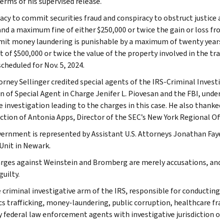
erms of his supervised release.
acy to commit securities fraud and conspiracy to obstruct justice 
and a maximum fine of either $250,000 or twice the gain or loss fr
it money laundering is punishable by a maximum of twenty years
t of $500,000 or twice the value of the property involved in the tr
scheduled for Nov. 5, 2024.
orney Sellinger credited special agents of the IRS-Criminal Investi
on of Special Agent in Charge Jenifer L. Piovesan and the FBI, unde
e investigation leading to the charges in this case. He also than
ection of Antonia Apps, Director of the SEC’s New York Regional Off
ernment is represented by Assistant U.S. Attorneys Jonathan Faye
Unit in Newark.
rges against Weinstein and Bromberg are merely accusations, and
uilty.
e criminal investigative arm of the IRS, responsible for conducting
cs trafficking, money-laundering, public corruption, healthcare fra
y federal law enforcement agents with investigative jurisdiction o