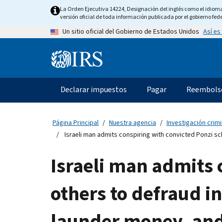
Skip
La Orden Ejecutiva 14224, Designación del inglés como el idioma o
to
versión oficial de toda información publicada por el gobierno fede
main
Así es
Un sitio oficial del Gobierno de Estados Unidos
content
Information
Menu
Declarar impuestos
Pagar
Reembols
Navegación
principal
Página Principal
Nuestra agencia
Investigación crimi
Israeli man admits conspiring with convicted Ponzi sch
Israeli man admits 
others to defraud in
launder money, and 