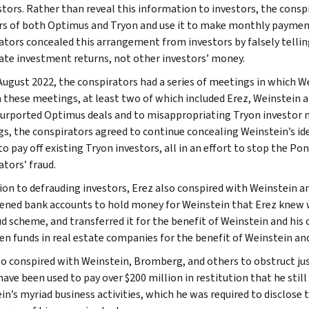
estors. Rather than reveal this information to investors, the cons
rs of both Optimus and Tryon and use it to make monthly payments
ators concealed this arrangement from investors by falsely telli
ate investment returns, not other investors’ money.
 August 2022, the conspirators had a series of meetings in which W
In these meetings, at least two of which included Erez, Weinstein
urported Optimus deals and to misappropriating Tryon investor m
s, the conspirators agreed to continue concealing Weinstein’s ide
o pay off existing Tryon investors, all in an effort to stop the Po
ators’ fraud.
tion to defrauding investors, Erez also conspired with Weinstein a
ened bank accounts to hold money for Weinstein that Erez knew wa
d scheme, and transferred it for the benefit of Weinstein and his c
ten funds in real estate companies for the benefit of Weinstein and
so conspired with Weinstein, Bromberg, and others to obstruct jus
have been used to pay over $200 million in restitution that he stil
in’s myriad business activities, which he was required to disclose 