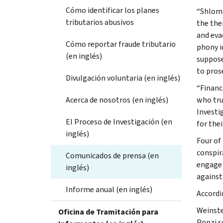
Cómo identificar los planes
“Shlomo
tributarios abusivos
the then
and eva
Cómo reportar fraude tributario
phony id
(en inglés)
suppose
to prose
Divulgación voluntaria (en inglés)
“Financ
Acerca de nosotros (en inglés)
who tru
Investi
El Proceso de Investigación (en
for thei
inglés)
Four of
conspir
Comunicados de prensa (en
engage 
inglés)
against
Informe anual (en inglés)
Accordi
Weinste
Oficina de Tramitación para
Ponzi s