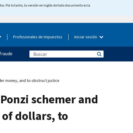
os. Por lo tanto, la versión en inglés de todo documento es la
Profesionales de Impuestos
Iniciar sesión
fraude
der money, and to obstruct justice
d Ponzi schemer and
of dollars, to