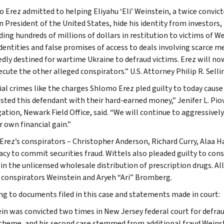
 Erez admitted to helping Eliyahu ‘Eli’ Weinstein, a twice conv
 President of the United States, hide his identity from investors, 
ding hundreds of millions of dollars in restitution to victims of W
entities and false promises of access to deals involving scarce med
dly destined for wartime Ukraine to defraud victims. Erez will now 
cute the other alleged conspirators.” U.S. Attorney Philip R. Selli
ial crimes like the charges Shlomo Erez pled guilty to today cau
sted this defendant with their hard-earned money,” Jenifer L. Pio
gation, Newark Field Office, said. “We will continue to aggressivel
r own financial gain.”
 Erez’s conspirators – Christopher Anderson, Richard Curry, Alaa Ha
acy to commit securities fraud. Wittels also pleaded guilty to cons
in the unlicensed wholesale distribution of prescription drugs. All
 conspirators Weinstein and Aryeh “Ari” Bromberg.
ng to documents filed in this case and statements made in court:
in was convicted two times in New Jersey federal court for defraudi
cheme, and his second case stemmed from additional fraud Weinst