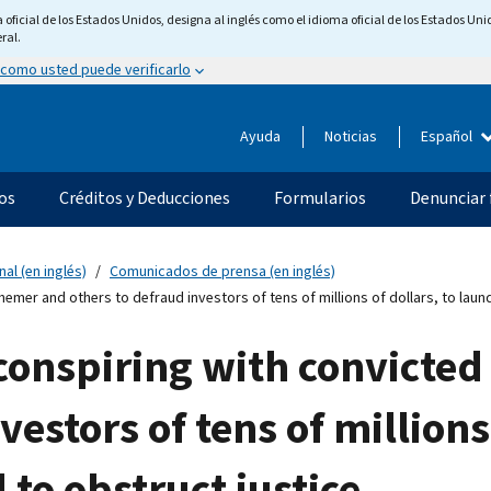
ficial de los Estados Unidos, designa al inglés como el idioma oficial de los Estados Unid
ral.
 como usted puede verificarlo
Ayuda
Noticias
Español
os
Créditos y Deducciones
Formularios
Denunciar 
nal (en inglés)
Comunicados de prensa (en inglés)
emer and others to defraud investors of tens of millions of dollars, to laun
conspiring with convicte
vestors of tens of millions 
to obstruct justice