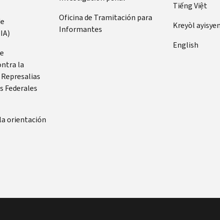
Tiếng Việt
Oficina de Tramitación para
de
Kreyòl ayisye
Informantes
IA)
English
de
ontra la
 Represalias
s Federales
la orientación