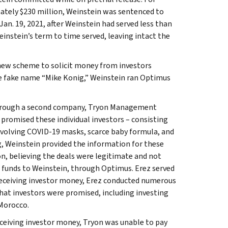
mately $230 million, Weinstein was sentenced to
 Jan. 19, 2021, after Weinstein had served less than
instein’s term to time served, leaving intact the
 new scheme to solicit money from investors
e fake name “Mike Konig,” Weinstein ran Optimus
 through a second company, Tryon Management
promised these individual investors – consisting
 involving COVID-19 masks, scarce baby formula, and
g, Weinstein provided the information for these
n, believing the deals were legitimate and not
 funds to Weinstein, through Optimus. Erez served
 receiving investor money, Erez conducted numerous
what investors were promised, including investing
 Morocco.
ceiving investor money, Tryon was unable to pay