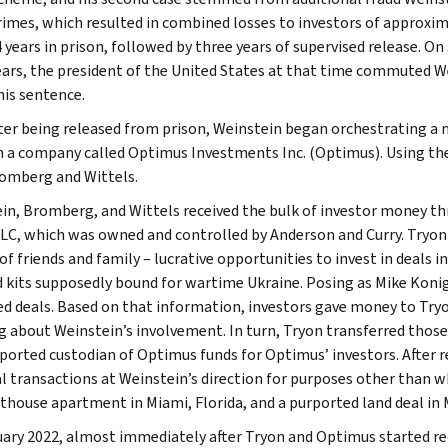
rimes, which resulted in combined losses to investors of approxi
 years in prison, followed by three years of supervised release. On
ears, the president of the United States at that time commuted We
his sentence.
ter being released from prison, Weinstein began orchestrating a
 a company called Optimus Investments Inc. (Optimus). Using th
omberg and Wittels.
in, Bromberg, and Wittels received the bulk of investor money
LC, which was owned and controlled by Anderson and Curry. Tryon 
of friends and family – lucrative opportunities to invest in deals
id kits supposedly bound for wartime Ukraine. Posing as Mike Koni
d deals. Based on that information, investors gave money to Tryo
 about Weinstein’s involvement. In turn, Tryon transferred those
rported custodian of Optimus funds for Optimus’ investors. After
al transactions at Weinstein’s direction for purposes other than 
nthouse apartment in Miami, Florida, and a purported land deal in
uary 2022, almost immediately after Tryon and Optimus started re