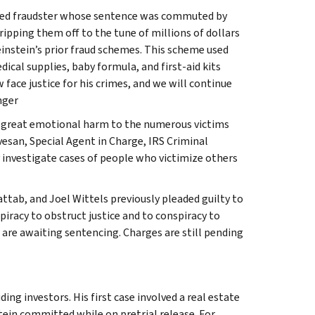
icted fraudster whose sentence was commuted by
ripping them off to the tune of millions of dollars
einstein’s prior fraud schemes. This scheme used
ical supplies, baby formula, and first-aid kits
face justice for his crimes, and we will continue
nger
se great emotional harm to the numerous victims
vesan, Special Agent in Charge, IRS Criminal
y investigate cases of people who victimize others
ttab, and Joel Wittels previously pleaded guilty to
piracy to obstruct justice and to conspiracy to
 are awaiting sentencing. Charges are still pending
ng investors. His first case involved a real estate
ein committed while on pretrial release. For