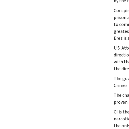
by the t
Conspir
prison 
to comm
greates
Erez is 
U.S. Att
directi
with th
the dir
The gov
Crimes 
The cha
proven g
CI is th
narcoti
the onl