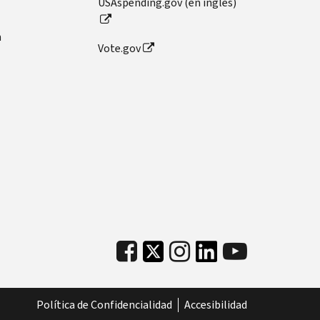
USAspending.gov (en inglés)
n
Vote.gov
Política de Confidencialidad
Accesibilidad