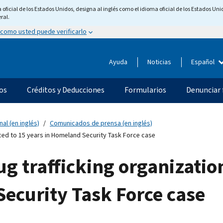
ficial de los Estados Unidos, designa al inglés como el idioma oficial de los Estados Unid
ral.
 como usted puede verificarlo
Ayuda
Noticias
Español
os
Créditos y Deducciones
Formularios
Denunciar 
nal (en inglés)
Comunicados de prensa (en inglés)
ced to 15 years in Homeland Security Task Force case
ug trafficking organizatio
ecurity Task Force case