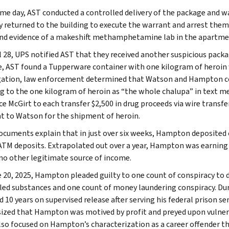
me day, AST conducted a controlled delivery of the package and w
y returned to the building to execute the warrant and arrest them
nd evidence of a makeshift methamphetamine lab in the apartme
l 28, UPS notified AST that they received another suspicious packa
, AST found a Tupperware container with one kilogram of heroin w
gation, law enforcement determined that Watson and Hampton co
ng to the one kilogram of heroin as “the whole chalupa” in text 
 McGirt to each transfer $2,500 in drug proceeds via wire transfer 
 to Watson for the shipment of heroin.
ocuments explain that in just over six weeks, Hampton deposited 
ATM deposits. Extrapolated out over a year, Hampton was earning m
no other legitimate source of income.
 20, 2025, Hampton pleaded guilty to one count of conspiracy to d
led substances and one count of money laundering conspiracy. Du
d 10 years on supervised release after serving his federal prison 
zed that Hampton was motived by profit and preyed upon vulnerabi
lso focused on Hampton’s characterization as a career offender th