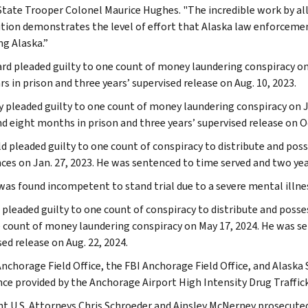
State Trooper Colonel Maurice Hughes. "The incredible work by all 
tion demonstrates the level of effort that Alaska law enforcement
ng Alaska.”
rd pleaded guilty to one count of money laundering conspiracy on 
rs in prison and three years’ supervised release on Aug. 10, 2023.
y pleaded guilty to one count of money laundering conspiracy on 
nd eight months in prison and three years’ supervised release on Oc
ld pleaded guilty to one count of conspiracy to distribute and poss
ces on Jan. 27, 2023. He was sentenced to time served and two year
was found incompetent to stand trial due to a severe mental illnes
pleaded guilty to one count of conspiracy to distribute and posse
 count of money laundering conspiracy on May 17, 2024. He was sen
ed release on Aug. 22, 2024.
Anchorage Field Office, the FBI Anchorage Field Office, and Alaska
nce provided by the Anchorage Airport High Intensity Drug Traff
nt U.S. Attorneys Chris Schroeder and Ainsley McNerney prosecuted