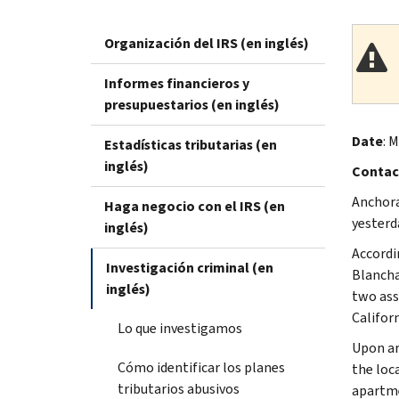
Organización del IRS (en inglés)
Informes financieros y
presupuestarios (en inglés)
Date
: 
Estadísticas tributarias (en
inglés)
Contac
Anchora
Haga negocio con el IRS (en
yesterda
inglés)
Accordi
Investigación criminal (en
Blancha
inglés)
two ass
Californ
Lo que investigamos
Upon ar
Cómo identificar los planes
the loc
tributarios abusivos
apartme