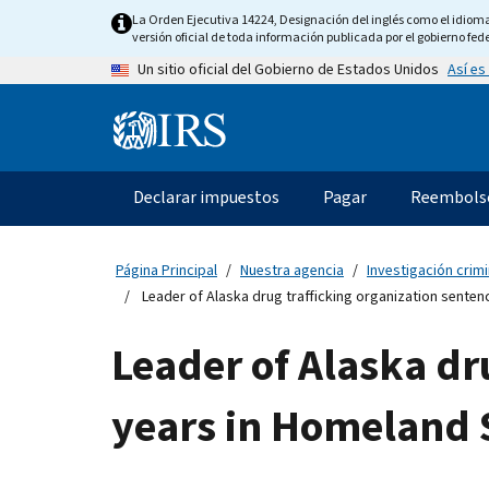
Skip
La Orden Ejecutiva 14224, Designación del inglés como el idioma o
to
versión oficial de toda información publicada por el gobierno fede
main
Así es
Un sitio oficial del Gobierno de Estados Unidos
content
Information
Menu
Declarar impuestos
Pagar
Reembols
Navegación
principal
Página Principal
Nuestra agencia
Investigación crimi
Leader of Alaska drug trafficking organization senten
Leader of Alaska dr
years in Homeland S