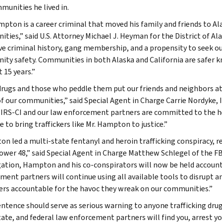
munities he lived in.
mpton is a career criminal that moved his family and friends to Al
ties,” said U.S. Attorney Michael J. Heyman for the District of Al
ve criminal history, gang membership, and a propensity to seek ou
ty safety. Communities in both Alaska and California are safer k
 15 years.”
drugs and those who peddle them put our friends and neighbors at ri
of our communities,” said Special Agent in Charge Carrie Nordyke, I
 “IRS-CI and our law enforcement partners are committed to the h
 to bring traffickers like Mr. Hampton to justice.”
n led a multi-state fentanyl and heroin trafficking conspiracy, re
Lower 48,” said Special Agent in Charge Matthew Schlegel of the FBI
gation, Hampton and his co-conspirators will now be held accounta
ment partners will continue using all available tools to disrupt a
kers accountable for the havoc they wreak on our communities.”
entence should serve as serious warning to anyone trafficking drug
tate, and federal law enforcement partners will find you, arrest yo