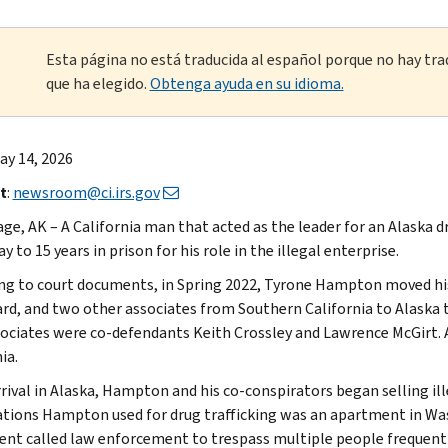
Esta página no está traducida al español porque no hay tra
que ha elegido.
Obtenga ayuda en su idioma.
May 14, 2026
t
:
newsroom@ci.irs.gov
ge, AK – A California man that acted as the leader for an Alaska 
y to 15 years in prison for his role in the illegal enterprise.
ng to court documents, in Spring 2022, Tyrone Hampton moved hi
rd, and two other associates from Southern California to Alaska to
ociates were co-defendants Keith Crossley and Lawrence McGirt.
ia.
rival in Alaska, Hampton and his co-conspirators began selling ill
ations Hampton used for drug trafficking was an apartment in Wasil
nt called law enforcement to trespass multiple people frequent