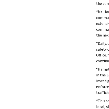
the com
“Mr. Ha
communi
extensi
communi
the next
“Daily, 
safety 
Office.
continue
“Hampto
in the 
investi
enforce
traffic
“This s
local, s