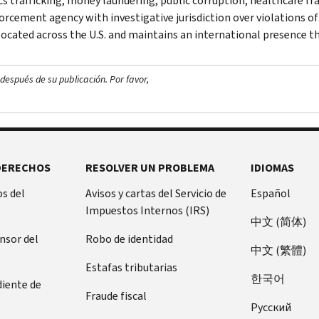
s trafficking, money laundering, public corruption, healthcare frau
orcement agency with investigative jurisdiction over violations of
 located across the U.S. and maintains an international presence 
después de su publicación. Por favor,
DERECHOS
RESOLVER UN PROBLEMA
IDIOMAS
s del
Avisos y cartas del Servicio de
Español
Impuestos Internos (IRS)
中文 (简体)
ensor del
Robo de identidad
中文 (繁體)
Estafas tributarias
한국어
diente de
Fraude fiscal
Pусский