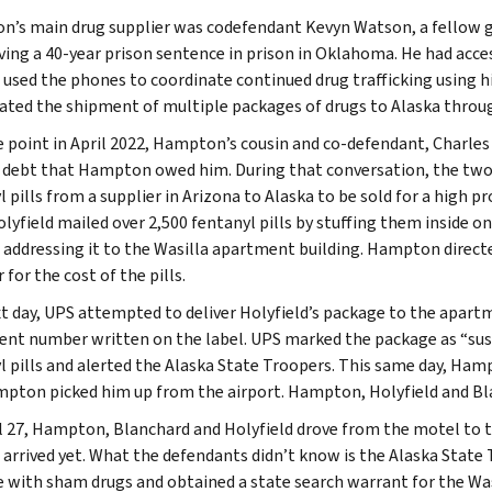
’s main drug supplier was codefendant Kevyn Watson, a fellow 
ving a 40-year prison sentence in prison in Oklahoma. He had acce
used the phones to coordinate continued drug trafficking using h
ated the shipment of multiple packages of drugs to Alaska throug
 point in April 2022, Hampton’s cousin and co-defendant, Charles
 debt that Hampton owed him. During that conversation, the two 
 pills from a supplier in Arizona to Alaska to be sold for a high pr
olyfield mailed over 2,500 fentanyl pills by stuffing them inside o
 addressing it to the Wasilla apartment building. Hampton directe
 for the cost of the pills.
t day, UPS attempted to deliver Holyfield’s package to the apart
nt number written on the label. UPS marked the package as “susp
l pills and alerted the Alaska State Troopers. This same day, Hamp
pton picked him up from the airport. Hampton, Holyfield and Blan
l 27, Hampton, Blanchard and Holyfield drove from the motel to 
 arrived yet. What the defendants didn’t know is the Alaska State 
 with sham drugs and obtained a state search warrant for the Wa