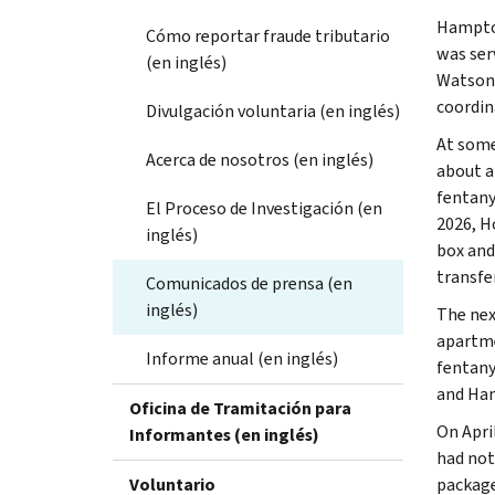
Hampton
Cómo reportar fraude tributario
was ser
(en inglés)
Watson 
coordin
Divulgación voluntaria (en inglés)
At some
Acerca de nosotros (en inglés)
about a
fentanyl
El Proceso de Investigación (en
2026, H
inglés)
box and
transfer
Comunicados de prensa (en
inglés)
The nex
apartme
Informe anual (en inglés)
fentany
and Ham
Oficina de Tramitación para
On Apri
Informantes (en inglés)
had not
Voluntario
package