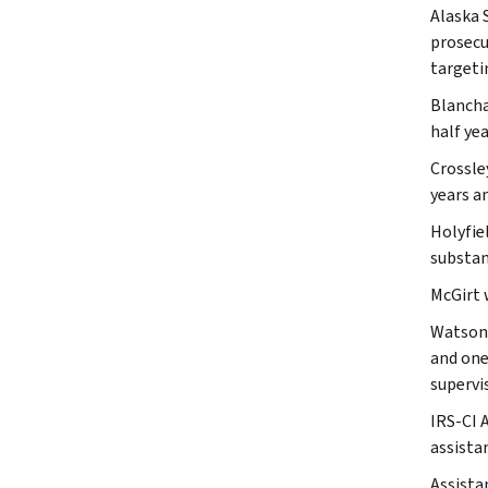
Alaska 
prosecu
targeti
Blancha
half yea
Crossle
years a
Holyfie
substan
McGirt 
Watson 
and one
supervis
IRS-CI 
assista
Assista