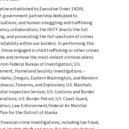
ative established by Executive Order 14159,
of-government partnership dedicated to
anizations, and human smuggling and trafficking
ency collaboration, the HSTF directs the full
ng, and prosecuting the full spectrum of crimes
stability within our borders. In performing this
those engaged in child trafficking or other crimes
cute and remove the most violent criminal aliens
rom Federal Bureau of Investigation; U.S.
ement, Homeland Security Investigations –
ka, Idaho, Oregon, Eastern Washington, and Western
acco, Firearms, and Explosives; U.S. Marshals
ostal Inspection Service; U.S. Customs and Border
rations; U.S. Border Patrol; U.S. Coast Guard,
ration, Law Enforcement/Federal Air Marshal
ice for the District of Alaska.
inancial crime investigations, including tax fraud,