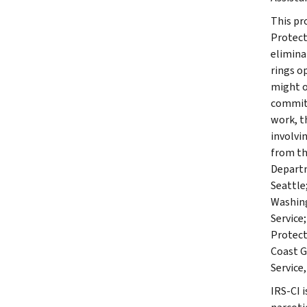
This pr
Protect
elimina
rings o
might o
committ
work, t
involvi
from th
Departm
Seattle
Washing
Service;
Protect
Coast G
Service,
IRS-CI 