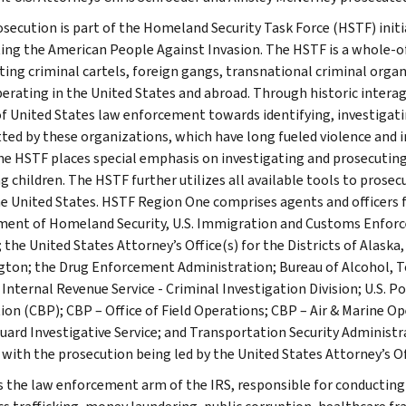
osecution is part of the Homeland Security Task Force (HSTF) initi
ing the American People Against Invasion. The HSTF is a whole-
ting criminal cartels, foreign gangs, transnational criminal org
perating in the United States and abroad. Through historic interag
f United States law enforcement towards identifying, investigati
ed by these organizations, which have long fueled violence and in
he HSTF places special emphasis on investigating and prosecuting 
ng children. The HSTF further utilizes all available tools to prose
e United States. HSTF Region One comprises agents and officers f
ent of Homeland Security, U.S. Immigration and Customs Enforc
; the United States Attorney’s Office(s) for the Districts of Alas
ton; the Drug Enforcement Administration; Bureau of Alcohol, Tob
 Internal Revenue Service - Criminal Investigation Division; U.S. P
ion (CBP); CBP – Office of Field Operations; CBP – Air & Marine Ope
uard Investigative Service; and Transportation Security Administ
 with the prosecution being led by the United States Attorney’s Off
is the law enforcement arm of the IRS, responsible for conducting f