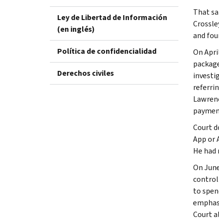
That sa
Ley de Libertad de Información
Crossle
(en inglés)
and fou
Política de confidencialidad
On Apri
package
Derechos civiles
investi
referri
Lawrence
payment
Court d
App or 
He had 
On June
control
to spen
emphasi
Court a