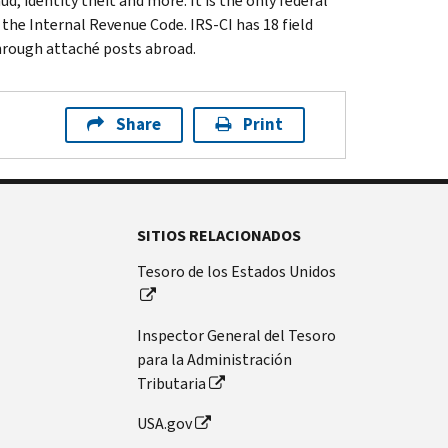
d, identity theft and more. It is the only federal
 the Internal Revenue Code. IRS-CI has 18 field
through attaché posts abroad.
Share
Print
SITIOS RELACIONADOS
Tesoro de los Estados Unidos
Inspector General del Tesoro
para la Administración
Tributaria
USA.gov