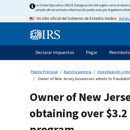
Skip
La Orden Ejecutiva 14224, Designación del inglés como el idioma o
to
versión oficial de toda información publicada por el gobierno fede
main
Así es
Un sitio oficial del Gobierno de Estados Unidos
content
Information
Menu
Declarar impuestos
Pagar
Reembols
Navegación
principal
Página Principal
Nuestra agencia
Investigación crimi
Owner of New Jersey businesses admits to fraudulentl
Owner of New Jerse
obtaining over $3.2
program