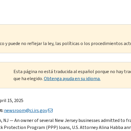
o y puede no reflejar la ley, las políticas o los procedimientos act
Esta página no está traducida al español porque no hay tra
que ha elegido.
Obtenga ayuda en su idioma.
ril 15, 2025
t:
newsroom@ci.irs.gov
, NJ — An owner of several New Jersey businesses admitted to frau
k Protection Program (PPP) loans, U.S. Attorney Alina Habba an