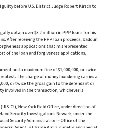
 guilty before U.S. District Judge Robert Kirsch to
lly obtain over $3.2 million in PPP loans for his
ns. After receiving the PPP loan proceeds, Dadoun
orgiveness applications that misrepresented
rt of the loan and forgiveness applications,
nment and a maximum fine of $1,000,000, or twice
 greatest. The charge of money laundering carries a
00, or twice the gross gain to the defendant or
ty involved in the transaction, whichever is
(IRS-CI), New York Field Office, under direction of
meland Security Investigations Newark, under the
Social Security Administration – Office of the
 Special Agent in Charge Amy Connelly, and special