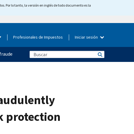
os. Por lo tanto, la versión en inglés de todo documento es la
Profesionales de Impuestos
Iniciar sesión
fraude
audulently
k protection