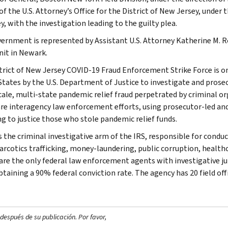
of the U.S. Attorney’s Office for the District of New Jersey, under
, with the investigation leading to the guilty plea.
ernment is represented by Assistant U.S. Attorney Katherine M. R
nit in Newark.
trict of New Jersey COVID-19 Fraud Enforcement Strike Force is on
States by the U.S. Department of Justice to investigate and prosec
cale, multi-state pandemic relief fraud perpetrated by criminal or
are interagency law enforcement efforts, using prosecutor-led and
ng to justice those who stole pandemic relief funds.
s the criminal investigative arm of the IRS, responsible for conduc
narcotics trafficking, money-laundering, public corruption, healthc
are the only federal law enforcement agents with investigative jur
btaining a 90% federal conviction rate. The agency has 20 field off
después de su publicación. Por favor,