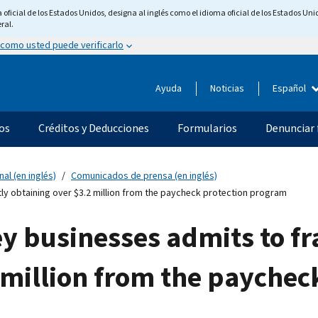
ficial de los Estados Unidos, designa al inglés como el idioma oficial de los Estados Unid
ral.
 como usted puede verificarlo
Ayuda
Noticias
Español
os
Créditos y Deducciones
Formularios
Denunciar 
nal (en inglés)
Comunicados de prensa (en inglés)
y obtaining over $3.2 million from the paycheck protection program
y businesses admits to fr
 million from the paychec