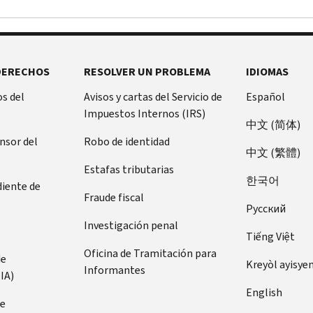
DERECHOS
RESOLVER UN PROBLEMA
IDIOMAS
s del
Avisos y cartas del Servicio de
Español
Impuestos Internos (IRS)
中文 (简体)
ensor del
Robo de identidad
中文 (繁體)
Estafas tributarias
한국어
diente de
Fraude fiscal
Pусский
Investigación penal
Tiếng Việt
Oficina de Tramitación para
de
Kreyòl ayisye
Informantes
IA)
English
de