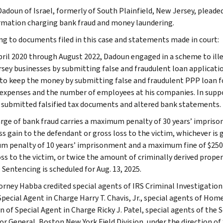
Dadoun of Israel, formerly of South Plainfield, New Jersey, pleaded
rmation charging bank fraud and money laundering.
ng to documents filed in this case and statements made in court:
ril 2020 through August 2022, Dadoun engaged in a scheme to illega
sey businesses by submitting false and fraudulent loan applicatio
to keep the money by submitting false and fraudulent PPP loan f
 expenses and the number of employees at his companies. In suppo
submitted falsified tax documents and altered bank statements.
rge of bank fraud carries a maximum penalty of 30 years’ impriso
ss gain to the defendant or gross loss to the victim, whichever is
 penalty of 10 years’ imprisonment and a maximum fine of $250,0
oss to the victim, or twice the amount of criminally derived proper
 Sentencing is scheduled for Aug. 13, 2025.
torney Habba credited special agents of IRS Criminal Investigation 
Special Agent in Charge Harry T. Chavis, Jr., special agents of Ho
n of Special Agent in Charge Ricky J. Patel, special agents of the 
or General, Boston New York Field Division, under the direction of