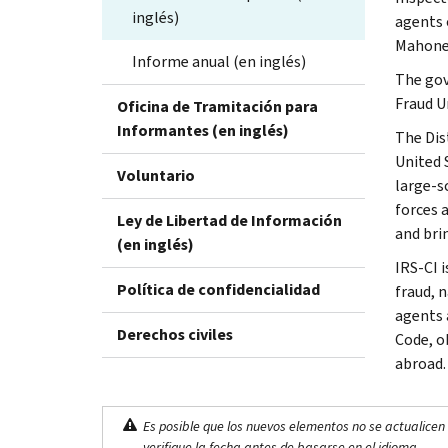
inglés)
agents 
Mahoney
Informe anual (en inglés)
The gov
Fraud U
Oficina de Tramitación para
Informantes (en inglés)
The Dis
United 
Voluntario
large-s
forces 
Ley de Libertad de Información
and bri
(en inglés)
IRS-CI i
Política de confidencialidad
fraud, 
agents 
Derechos civiles
Code, o
abroad.
Es posible que los nuevos elementos no se actualicen 
verifique la fecha antes de basarse en el idioma.