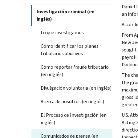
Daniel 
Investigación criminal (en
an info
inglés)
Accordi
Lo que investigamos
From Ap
New Jer
Cómo identificar los planes
sought 
tributarios abusivos
payroll
Dadoun 
Cómo reportar fraude tributario
(en inglés)
The cha
the gro
Divulgación voluntaria (en inglés)
maximum
gross l
Acerca de nosotros (en inglés)
greater.
El Proceso de Investigación (en
U.S. At
inglés)
Acting 
directio
Comunicados de prensa (en
Inspect