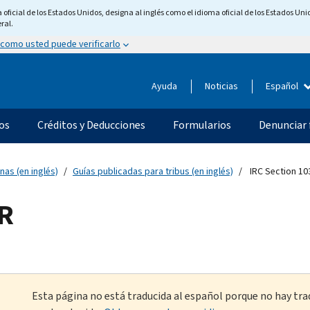
ficial de los Estados Unidos, designa al inglés como el idioma oficial de los Estados Unid
ral.
 como usted puede verificarlo
Ayuda
Noticias
Español
os
Créditos y Deducciones
Formularios
Denunciar 
nas (en inglés)
Guías publicadas para tribus (en inglés)
IRC Section 103
LR
Esta página no está traducida al español porque no hay tra