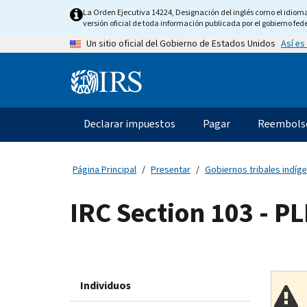
Skip
La Orden Ejecutiva 14224, Designación del inglés como el idioma o
to
versión oficial de toda información publicada por el gobierno fede
main
Así es
Un sitio oficial del Gobierno de Estados Unidos
content
Information
Menu
Declarar impuestos
Pagar
Reembols
Navegación
principal
Página Principal
Presentar
Gobiernos tribales indíge
IRC Section 103 - P
Individuos