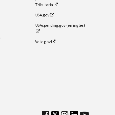
Tributaria
USA.gov
USAspending.gov (en inglés)
n
Vote.gov