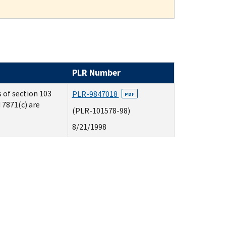
PLR Number
s of section 103
PLR-9847018
PDF
 7871(c) are
(PLR-101578-98)
8/21/1998