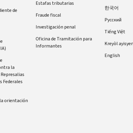
Estafas tributarias
한국어
diente de
Fraude fiscal
Pусский
Investigación penal
Tiếng Việt
Oficina de Tramitación para
de
Kreyòl ayisye
Informantes
IA)
English
de
ontra la
 Represalias
s Federales
la orientación